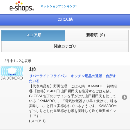
ネットショップランキング！
ごはん鍋
スコア順
新着順（0）
関連カテゴリ
2件中1～2を表示
1位
リバーライトフライパン キッチン用品の通販 台所す
たいる
【代表商品名】野田琺瑯 ごはん鍋 KAMADO 鋳物琺
瑯 【価格】8,400円 山田耕民氏も推奨するごはん鍋。
GLOBAL包丁のデザインを手がけた山田耕民氏も使って
いる「KAMADO」。「電気炊飯器より早く炊けて、味も
美味しい」と日々実感されているようです。KAMADOの
ずっしりとした重量感がお米を美味しく炊く重要ポイン
トです。
( スコア 1)