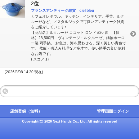
2位
フランスアンティーク雑貨 ciel bleu
カフェオレボウル、キッチン、インテリア、手芸、ルク
ルーゼなど、ノスタルジックで可愛いアンティーク雑貨
をご紹介しています♪
【商品名】ルクルーゼ ココット ロンド #20 青 【価
格】28,500円 ヴィンテージ・ルクルーゼ、鋳物ホーロ
ー製 両手鍋。 お色は、海を思わせる、深く美しい青色で
す。 炊飯・煮込み料理など多才で、使い勝手の良い便利
なお鍋です。
( スコア 1)
(2026/8/08 14:20 現在)
店舗登録（無料）
管理画面ログイン
Copyright(C) 2026 Next Hands Co., Ltd. All rights reserved