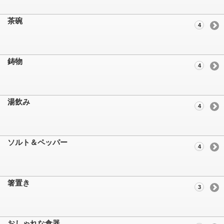
茶碗
4
鋳物
4
湯飲み
4
ソルト＆ペッパー
4
箸置き
3
おしゃれな食器