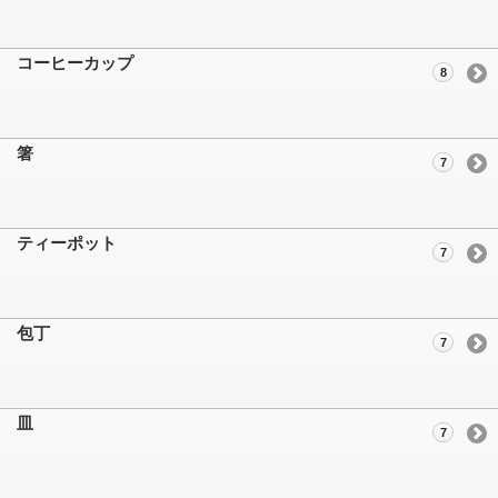
コーヒーカップ
8
箸
7
ティーポット
7
包丁
7
皿
7