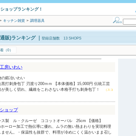
トショップランキング！
>
キッチン雑貨
>
調理器具
通販)ランキング
｜
登録店舗数 13 SHOPS
着（0）
工房いわい
物の鍛冶いわい
打刺身包丁 刃渡り200ｍｍ 【本体価格】15,000円 伝統工芸
口が美しく切れ、繊維をこわさない本格手打ち刺身包丁！
（スコ
ショップ
ス製 ル・クルーゼ ココットオーバル 25cm 【価格】
に5層のホーロー加工で熱伝導に優れ、ムラの無い熱まわりを実現料理
しません。・保温性も抜群で、料理が冷めにくく温かいまま召し