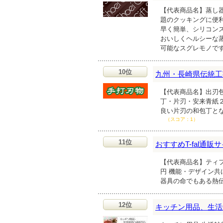
【代表商品名】蒸し器
題のクッキングに便
早く簡単、シリコン
おいしくヘルシーな
可能なスグレモノで
10位
九州・長崎県伝統工
【代表商品名】出刃包
丁・片刃・安来青紙
良い片刃の和包丁と
（スコア：1）
11位
おすすめT-fal通
【代表商品名】ティファー
円 機能・デザイン
器具の命でもある熱
12位
キッチン用品、生活