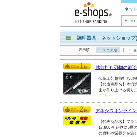
ネッ
Home
調理器具 ネットショップ(
表示順
｜
｜
スコア順
新
越前打ち刃物の鍛冶
伝統工芸越前打ち刃
【代表商品名】本鍛造黒
士が作り上げる切り
ア：1）
アネシスオンライン
【代表商品名】フラン
17,800円 鋳物
の旨味や栄養分を逃