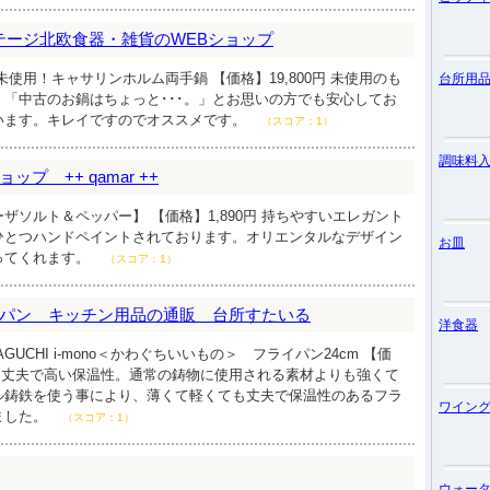
ィンテージ北欧食器・雑貨のWEBショップ
未使用！キャサリンホルム両手鍋 【価格】19,800円 未使用のも
台所用
「中古のお鍋はちょっと･･･。」とお思いの方でも安心してお
います。キレイですのでオススメです。
（スコア：1）
調味料
プ ++ qamar ++
ザソルト＆ペッパー】 【価格】1,890円 持ちやすいエレガント
ひとつハンドペイントされております。オリエンタルなデザイン
お皿
ってくれます。
（スコア：1）
パン キッチン用品の通販 台所すたいる
洋食器
GUCHI i-mono＜かわぐちいいもの＞ フライパン24cm 【価
いのに丈夫で高い保温性。通常の鋳物に使用される素材よりも強くて
ル鋳鉄を使う事により、薄くて軽くても丈夫で保温性のあるフラ
ワイン
ました。
（スコア：1）
ウォー