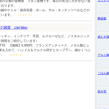
カッテ
雑貨の京都の金物屋 コタニ金物です。毎日の生活に欠かせない道
ております。
お鍋やケトル・保存容器・ボ―ル、ザル・キッチンツールなどの
ています。
（スコア：1）
陶器製
 ciel bleu
キッチン、インテリア、手芸、ルクルーゼなど、ノスタルジック
皮むき
ク雑貨をご紹介しています♪
ETTE 【価格】6,900円 フランスアンティーク、メタル製ピュ
野菜を入れて、ハンドルをクルクル回すとカップ下へ、細かくつぶ
す。
アルミ
（スコア：1）
ごはん
焼き型