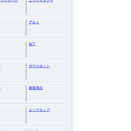
ィングボード
エッグスタンド
アルミ
器
包丁
鍋
ガラスポット
鍋
製菓用品
エッグカップ