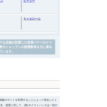
パン
ピーラー
キャセロール
アは店舗が設置した投票バナーのクリ
数やショップへの誘導数等を元に算出
ています。
psに掲載のサイトを利用することによって発生したト
失、損害に対して、(株)ネクストハンズは一切の