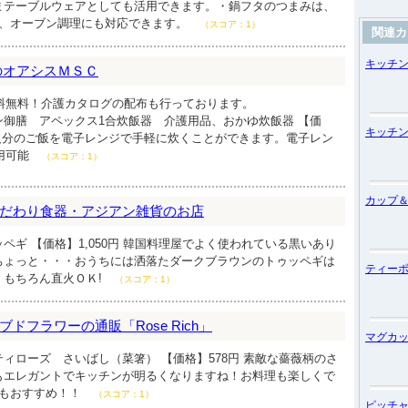
まテーブルウェアとしても活用できます。・鍋フタのつまみは、
で、オーブン調理にも対応できます。
（スコア：1）
関連カ
キッチ
のオアシスＭＳＣ
送料無料！介護カタログの配布も行っております。
ン御膳 アペックス1合炊飯器 介護用品、おかゆ炊飯器 【価
キッチ
人―2人分のご飯を電子レンジで手軽に炊くことができます。電子レン
使用可能
（スコア：1）
カップ
だわり食器・アジアン雑貨のお店
ペギ 【価格】1,050円 韓国料理屋でよく使われている黒いあり
ちょっと・・・おうちには洒落たダークブラウンのトゥッペギは
ティー
。もちろん直火ＯＫ!
（スコア：1）
ドフラワーの通販「Rose Rich」
マグカ
ィローズ さいばし（菜箸） 【価格】578円 素敵な薔薇柄のさ
もエレガントでキッチンが明るくなりますね！お料理も楽しくで
にもおすすめ！！
（スコア：1）
ピッチ