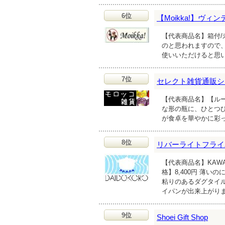
6位
【Moikka!】ヴ
【代表商品名】箱付/
のと思われますので、
使いいただけると思
7位
セレクト雑貨通販ショッ
【代表商品名】【ルー
な形の瓶に、ひとつ
が食卓を華やかに彩
8位
リバーライトフライ
【代表商品名】KAWA
格】8,400円 薄
粘りのあるダグタイ
イパンが出来上がり
9位
Shoei Gift Shop