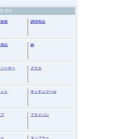
テゴリ
ン雑貨
調理用品
ン用品
鍋
＆ソーサー
グラス
ポット
キッチンツール
ップ
フライパン
ャー
タンブラー