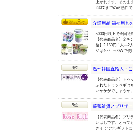
上がれます。そのま
230℃までの耐熱性
介護用品,福祉用具
5000円以上で全国
【代表商品名】楽チ
格】2,160円 1
ジは400―600Wで
4位
温〜韓国直輸入・こ
【代表商品名】トゥッ
ふれたトゥッペギは
いかかがでしょうか
5位
薔薇雑貨とプリザーブ
【代表商品名】プリテ
いばしです。とって
きそうです♪ギフト