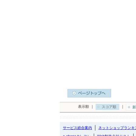
表示順
｜
｜
スコア順
新
サービス総合案内
ネットショップランキ