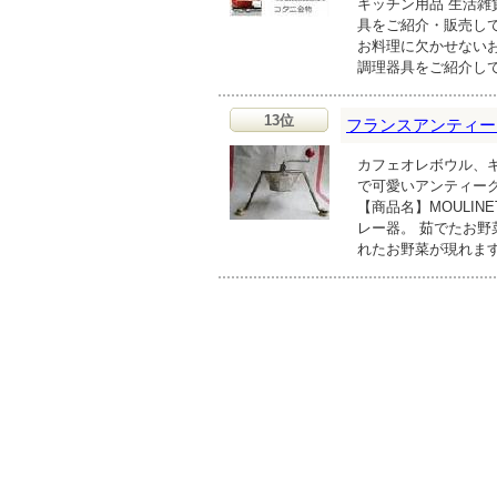
キッチン用品 生活
具をご紹介・販売し
お料理に欠かせない
調理器具をご紹介し
13位
フランスアンティーク雑貨
カフェオレボウル、
で可愛いアンティー
【商品名】MOULIN
レー器。 茹でたお
れたお野菜が現れま