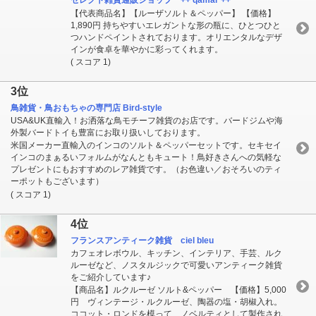
セレクト雑貨通販ショップ ++ qamar ++
【代表商品名】【ルーザソルト＆ペッパー】 【価格】
1,890円 持ちやすいエレガントな形の瓶に、ひとつひと
つハンドペイントされております。オリエンタルなデザ
インが食卓を華やかに彩ってくれます。
( スコア 1)
3位
鳥雑貨・鳥おもちゃの専門店 Bird-style
USA&UK直輸入！お洒落な鳥モチーフ雑貨のお店です。バードジムや海
外製バードトイも豊富にお取り扱いしております。
米国メーカー直輸入のインコのソルト＆ペッパーセットです。セキセイ
インコのまぁるいフォルムがなんともキュート！鳥好きさんへの気軽な
プレゼントにもおすすめのレア雑貨です。（お色違い／おそろいのティ
ーポットもございます）
( スコア 1)
4位
フランスアンティーク雑貨 ciel bleu
カフェオレボウル、キッチン、インテリア、手芸、ルク
ルーゼなど、ノスタルジックで可愛いアンティーク雑貨
をご紹介しています♪
【商品名】ルクルーゼ ソルト&ペッパー 【価格】5,000
円 ヴィンテージ・ルクルーゼ、陶器の塩・胡椒入れ。
ココット・ロンドを模って、ノベルティとして製作され