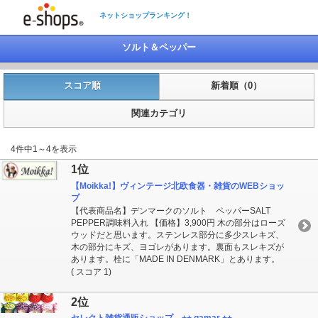
ネットショップランキング！
ソルト＆ペッパー
スコア順
新着順（0）
関連カテゴリ
4件中1～4を表示
1位
【Moikka!】ヴィンテージ北欧食器・雑貨のWEBショッ
プ
【代表商品名】デンマークのソルト ペッパーSALT
PEPPER調味料入れ 【価格】3,900円 木の部分はローズ
ウッドだと思います。ステンレス部分に多少スレキズ、
木の部分にキズ、ヨゴレがあります。裏面もスレキズが
あります。栓に「MADE IN DENMARK」とあります。
( スコア 1)
2位