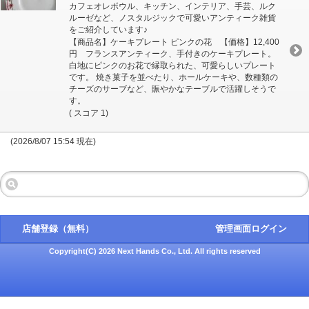
カフェオレボウル、キッチン、インテリア、手芸、ルク
ルーゼなど、ノスタルジックで可愛いアンティーク雑貨
をご紹介しています♪
【商品名】ケーキプレート ピンクの花 【価格】12,400
円 フランスアンティーク、手付きのケーキプレート。
白地にピンクのお花で縁取られた、可愛らしいプレート
です。 焼き菓子を並べたり、ホールケーキや、数種類の
チーズのサーブなど、賑やかなテーブルで活躍しそうで
す。
( スコア 1)
(2026/8/07 15:54 現在)
店舗登録（無料）
管理画面ログイン
Copyright(C) 2026 Next Hands Co., Ltd. All rights reserved