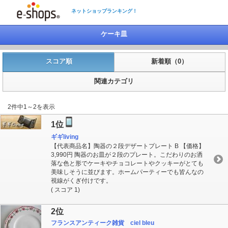
ネットショップランキング！
ケーキ皿
スコア順
新着順（0）
関連カテゴリ
2件中1～2を表示
1位
ギギliving
【代表商品名】陶器の２段デザートプレート B 【価格】
3,990円 陶器のお皿が２段のプレート。こだわりのお洒
落な色と形でケーキやチョコレートやクッキーがとても
美味しそうに並びます。ホームパーティーでも皆んなの
視線がくぎ付けです。
( スコア 1)
2位
フランスアンティーク雑貨 ciel bleu