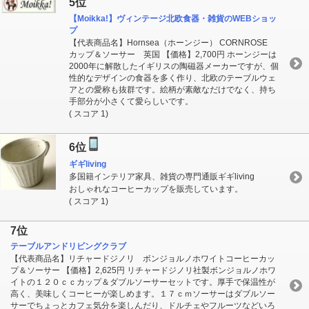
5位
【Moikka!】ヴィンテージ北欧食器・雑貨のWEBショッ
プ
【代表商品名】Hornsea（ホーンジー） CORNROSE
カップ＆ソーサー 英国 【価格】2,700円 ホーンジーは
2000年に解散したイギリスの陶磁器メーカーですが、個
性的なデザインの食器を多く作り、北欧のテーブルウェ
アとの愛称も抜群です。絵柄が素敵なだけでなく、持ち
手部分が小さくて愛らしいです。
( スコア 1)
6位
ギギliving
多国籍インテリア家具、雑貨の専門通販ギギliving
おしゃれなコーヒーカップを販売しています。
( スコア 1)
7位
テーブルアンドリビングクラブ
【代表商品名】リチャードジノリ ボンジョルノホワイトコーヒーカッ
プ＆ソーサー 【価格】2,625円 リチャードジノリ社製ボンジョルノホワ
イトの１２０ｃｃカップ＆ダブルソーサーセットです。厚手で保温性が
高く、美味しくコーヒーが楽しめます。１７ｃｍソーサーはダブルソー
サーでちょっとカフェ気分を楽しんだり、ドルチェやフルーツなどいろ