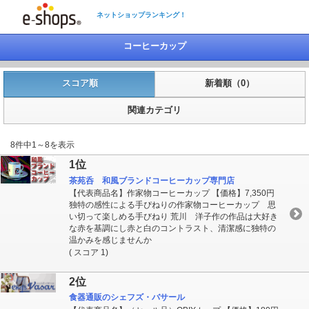
ネットショップランキング！
コーヒーカップ
スコア順
新着順（0）
関連カテゴリ
8件中1～8を表示
1位
茶苑呑 和風ブランドコーヒーカップ専門店
【代表商品名】作家物コーヒーカップ 【価格】7,350円
独特の感性による手ぴねりの作家物コーヒーカップ 思
い切って楽しめる手びねり 荒川 洋子作の作品は大好き
な赤を基調にし赤と白のコントラスト、清潔感に独特の
温かみを感じませんか
( スコア 1)
2位
食器通販のシェフズ・バサール