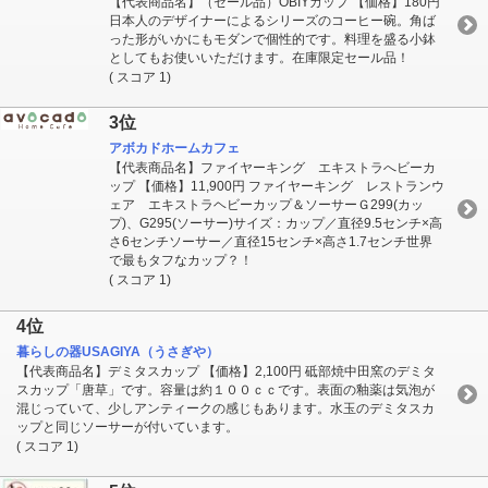
【代表商品名】（セール品）OBIYカップ 【価格】180円
日本人のデザイナーによるシリーズのコーヒー碗。角ば
った形がいかにもモダンで個性的です。料理を盛る小鉢
としてもお使いいただけます。在庫限定セール品！
( スコア 1)
3位
アボカドホームカフェ
【代表商品名】ファイヤーキング エキストラへビーカ
ップ 【価格】11,900円 ファイヤーキング レストランウ
ェア エキストラヘビーカップ＆ソーサーＧ299(カッ
プ)、G295(ソーサー)サイズ：カップ／直径9.5センチ×高
さ6センチソーサー／直径15センチ×高さ1.7センチ世界
で最もタフなカップ？！
( スコア 1)
4位
暮らしの器USAGIYA（うさぎや）
【代表商品名】デミタスカップ 【価格】2,100円 砥部焼中田窯のデミタ
スカップ「唐草」です。容量は約１００ｃｃです。表面の釉薬は気泡が
混じっていて、少しアンティークの感じもあります。水玉のデミタスカ
ップと同じソーサーが付いています。
( スコア 1)