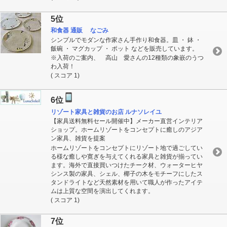
5位
和食器 通販 なごみ
シンプルでモダンな作家さん手作り和食器。皿 ・ 鉢 ・
飯碗 ・ マグカップ ・ ポット などを販売しています。
※入荷のご案内、 高山 愛さんの12種類の象嵌のうつ
わ入荷！
( スコア 1)
6位
リゾート家具と雑貨のお店 ルナソレイユ
【家具送料無料セール開催中】メーカー直営インテリア
ショップ。ホームリゾートをコンセプトに癒しのアジア
ン家具、雑貨を提案
ホームリゾートをコンセプトにリゾート地で過ごしてい
る様な癒しや寛ぎを与えてくれる家具と雑貨が揃ってい
ます。海外で直接買いつけたチーク材、ウォーターヒヤ
シンス製の家具、シェル、椰子の木をモチーフにしたス
タンドライトなど天然素材を用いて職人が作ったアイテ
ムは上質な空間を演出してくれます。
( スコア 1)
7位