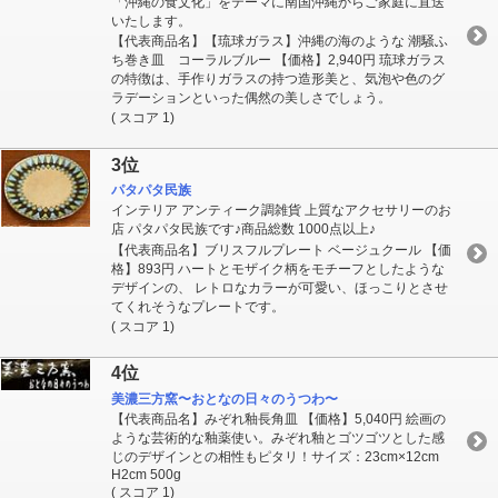
「沖縄の食文化」をテーマに南国沖縄からご家庭に直送
いたします。
【代表商品名】【琉球ガラス】沖縄の海のような 潮騒ふ
ち巻き皿 コーラルブルー 【価格】2,940円 琉球ガラス
の特徴は、手作りガラスの持つ造形美と、気泡や色のグ
ラデーションといった偶然の美しさでしょう。
( スコア 1)
3位
パタパタ民族
インテリア アンティーク調雑貨 上質なアクセサリーのお
店 パタパタ民族です♪商品総数 1000点以上♪
【代表商品名】ブリスフルプレート ベージュクール 【価
格】893円 ハートとモザイク柄をモチーフとしたような
デザインの、 レトロなカラーが可愛い、ほっこりとさせ
てくれそうなプレートです。
( スコア 1)
4位
美濃三方窯〜おとなの日々のうつわ〜
【代表商品名】みぞれ釉長角皿 【価格】5,040円 絵画の
ような芸術的な釉薬使い。みぞれ釉とゴツゴツとした感
じのデザインとの相性もピタリ！サイズ：23cm×12cm
H2cm 500g
( スコア 1)