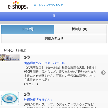
ネットショップランキング！
皿
スコア順
新着順（0）
関連カテゴリ
7件中1～7を表示
1位
食器通販のシェフズ・バサール
【代表商品名】（セール品）釉裏金彩高台天皿 【価格】
670円 刺身、天ぷらなど、盛り合わせの料理をたちまち
主役にさせる華やかさ。写真右の千代口は別売りです。
在庫限定セール品！
( スコア 1)
2位
沖縄雑貨「うりずん」
沖縄の野菜やフルーツ、心安らぐテーブルウェアなど