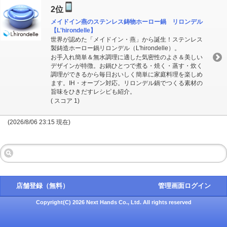
2位
メイドイン燕のステンレス鋳物ホーロー鍋 リロンデル
【L'hirondelle】
世界が認めた「メイドイン・燕」から誕生！ステンレス
製鋳造ホーロー鍋リロンデル（L'hirondelle）。
お手入れ簡単＆無水調理に適した気密性のよさ＆美しい
デザインが特徴。お鍋ひとつで煮る・焼く・蒸す・炊く
調理ができるから毎日おいしく簡単に家庭料理を楽しめ
ます。IH・オーブン対応。リロンデル鍋でつくる素材の
旨味をひきだすレシピも紹介。
( スコア 1)
(2026/8/06 23:15 現在)
店舗登録（無料）
管理画面ログイン
Copyright(C) 2026 Next Hands Co., Ltd. All rights reserved