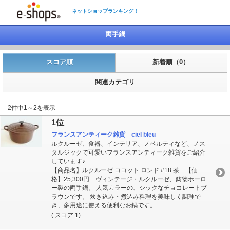
ネットショップランキング！
両手鍋
スコア順
新着順（0）
関連カテゴリ
2件中1～2を表示
1位
フランスアンティーク雑貨 ciel bleu
ルクルーゼ、食器、インテリア、ノベルティなど、ノス
タルジックで可愛いフランスアンティーク雑貨をご紹介
しています♪
【商品名】ルクルーゼ ココット ロンド #18 茶 【価
格】25,300円 ヴィンテージ・ルクルーゼ、鋳物ホーロ
ー製の両手鍋。 人気カラーの、シックなチョコレートブ
ラウンです。 炊き込み・煮込み料理を美味しく調理で
き、多用途に使える便利なお鍋です。
( スコア 1)