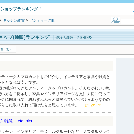
トショップランキング！
>
キッチン雑貨
>
アンティーク皿
ップ(通販)ランキング
｜
登録店舗数 2 SHOPS
着（0）
ンティーク＆ブロカントをご紹介し、インテリアと家具や雑貨と
ントとなれば幸いです。
受け継がれてきたアンティーク＆ブロカント。そんなかわいい雑
使い方をご提案し、家具やインテリアパーツを更に大切に使って
ークに囲まれて、思わずふふっと微笑んでいただけるような心の
暮らしに取り入れて頂けたらと思っています。
（スコア：2）
 ciel bleu
キッチン、インテリア、手芸、ルクルーゼなど、ノスタルジック