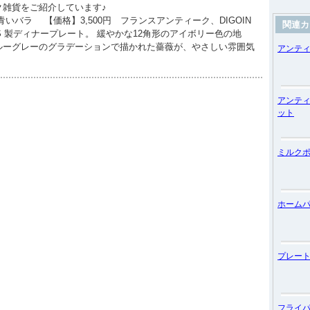
ク雑貨をご紹介しています♪
いバラ 【価格】3,500円 フランスアンティーク、DIGOIN
関連カ
INES 製ディナープレート。 緩やかな12角形のアイボリー色の地
ルーグレーのグラデーションで描かれた薔薇が、やさしい雰囲気
アンテ
アンテ
ット
ミルク
ホーム
プレー
フライ