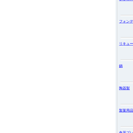
フォン
リキュ
鍋
陶器製
製菓用
食器プ