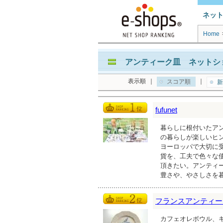
ネッ
Home
アンティーク皿 ネットショ
表示順
｜
｜
スコア順
新
fufunet
暮らしに根付いたア
の暮らしが楽しいヒ
ヨーロッパで大切に
貨を、工夫で色々な
頂きたい。アンティ
豊さや、やさしさを
フランスアンティーク雑貨
カフェオレボウル、