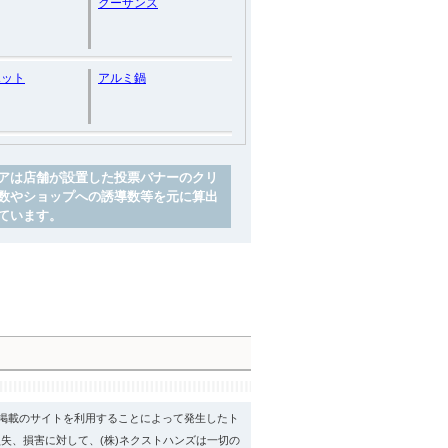
クーザンス
ポット
アルミ鍋
アは店舗が設置した投票バナーのクリ
数やショップへの誘導数等を元に算出
ています。
psに掲載のサイトを利用することによって発生したト
失、損害に対して、(株)ネクストハンズは一切の