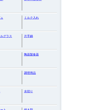
デュ
ミルク入れ
ールグラス
片手鍋
陶器製食器
調理用品
品
水切り
レート
焼き型