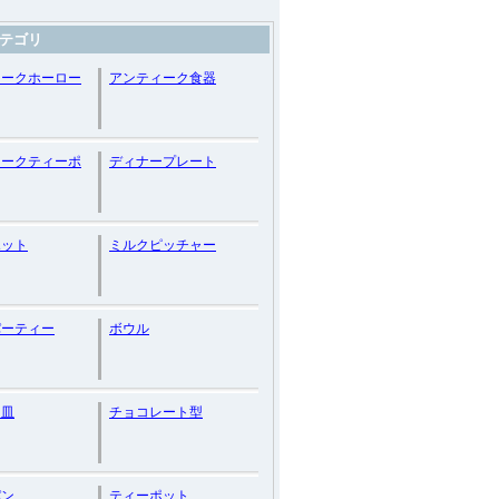
テゴリ
ィークホーロー
アンティーク食器
ィークティーポ
ディナープレート
ポット
ミルクピッチャー
パーティー
ボウル
ト皿
チョコレート型
パン
ティーポット