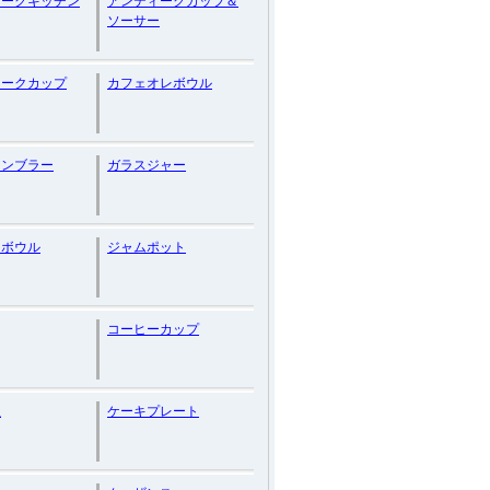
ィークキッチン
アンティークカップ＆
ソーサー
ィークカップ
カフェオレボウル
タンブラー
ガラスジャー
ーボウル
ジャムポット
コーヒーカップ
皿
ケーキプレート