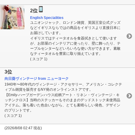
2位
English Specialities
ユニオンジャック、ロンドン雑貨、英国王室公式グッズ
などイギリスならではの商品をイギリスより直接日本に
お届けしています。
イギリスではティータオルを食器拭きとして使います
が、お部屋のインテリアに使ったり、壁に飾ったり、テ
ーブルセンターなどいろいろな使い方ができます。素敵
なティータオルを豊富に取り揃えています。
( スコア 1)
3位
向日葵ヴィンテージ from ニューヨーク
1940年〜80年代のヴィンテージ・アクセサリー、アメリカン・コレクテ
ィブル雑貨を販売するNY発のオンラインストアです。
【Emily-ハーブガーデンハウス絵柄アート・リネン・ヴィンテージ・キ
ッチンクロス】当時のステッカーもそのままのデッドストック未使用品
アイテム。落ち着いた色合いながら、とても素晴らしい発色、デザイン
のプリントです。
( スコア 1)
(2026/8/08 02:47 現在)