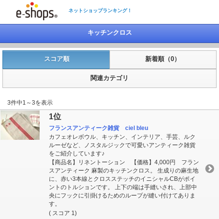
ネットショップランキング！
キッチンクロス
スコア順
新着順（0）
関連カテゴリ
3件中1～3を表示
1位
フランスアンティーク雑貨 ciel bleu
カフェオレボウル、キッチン、インテリア、手芸、ルク
ルーゼなど、ノスタルジックで可愛いアンティーク雑貨
をご紹介しています♪
【商品名】リネントーション 【価格】4,000円 フラン
スアンティーク 麻製のキッチンクロス。 生成りの麻生地
に、赤い3本線とクロスステッチのイニシャルCBがポイ
ントのトルションです。 上下の端は手縫いされ、上部中
央にフックに引掛けるためのループが縫い付けてありま
す。
( スコア 1)