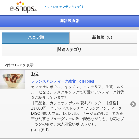
ネットショップランキング！
陶器製食器
スコア順
新着順（0）
関連カテゴリ
2件中1～2を表示
1位
フランスアンティーク雑貨 ciel bleu
カフェオレボウル、キッチン、インテリア、手芸、ルク
ルーゼなど、ノスタルジックで可愛いアンティーク雑貨
をご紹介しています♪
【商品名】カフェオレボウル 花&ブロック 【価格】
13,600円 ＊デッドストック＊ フランスアンティーク
DIGOIN製カフェオレボウル。 ベージュの地に、赤みを
帯びた茶とブルーグレーの渋い配色ながらも、お花とブ
ロックの柄が、大人可愛いボウルです。
( スコア 1)