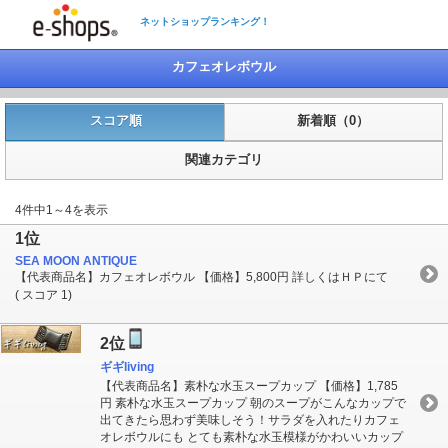
ネットショップランキング！
カフェオレボウル
スコア順
新着順（0）
関連カテゴリ
4件中1～4を表示
1位
SEA MOON ANTIQUE
【代表商品名】カフェオレボウル 【価格】5,800円 詳しくはＨＰにて
( スコア 1)
2位
ギギliving
【代表商品名】素朴な水玉スープカップ 【価格】1,785
円 素朴な水玉スープカップ 朝のスープがこんなカップで
出てきたら思わず美味しそう！サラダを入れたりカフェ
オレボウルにも とても素朴な水玉模様がかわいいカップ