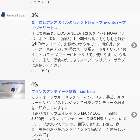
( スコア 1)
3位
ヨーロピアンスタイルのセレクトショップfavoritos～フ
ァヴォリートス
【代表商品名】COSTA NOVA（コスタノバ）NOVA（ノ
バ）ボウル0.5L 【価格】1,680円 和食にもなじむと好評
なNOVAシリーズ。お勧めのボウルです。海鮮丼、タコ
ライス、東南アジア料理のスープ系ヌードルといった“お
うち・カフェ”メニューにピッタリで、使いやすいボウル
です。また、朝食のたっぷりスープ、シリアル、サラダ
にお使いください。
( スコア 1)
4位
フランスアンティーク雑貨 ciel bleu
カフェオレボウル、キッチン、インテリア、手芸、ルク
ルーゼなど、ノスタルジックで可愛いアンティーク雑貨
をご紹介しています♪
【商品名】カフェオレボウル MARY LOU 【価格】
8,300円 フランスアンティーク DIGOIN製カフェオレボ
ウル。 人気のマリールゥ。 面取りされた白地に、赤・
青・黄色のお花をハンドペイントで描いた、可愛らしい
ボウルです。