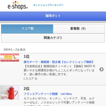
ネットショップランキング！
珈琲ポット
スコア順
新着順（0）
関連カテゴリ
2件中1～2を表示
1位
猫モチーフ・猫雑貨・招き猫【セレクトショップ猫林】
【代表商品名】開運招福ティーポット 【価格】980円 可
愛い小さな開運招き猫がちょこんとポッチになっていま
す。使い勝手の良い茶漉し付です。
( スコア 1)
2位
フランスアンティーク雑貨 ciel bleu
カフェオレボウル、キッチン、インテリア、手芸、ルク
ルーゼなど、ノスタルジックで可愛いアンティーク雑貨