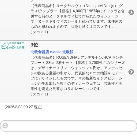
プ
【代表商品名】ヌータヤルヴィ（Nuutajarvi Notsjo） グ
ラス/タンブラー 【価格】4,000円 1987年にイッタラと合
併する前のヌータヤルヴィ社で作られたヴィンテージ
で、ヌータヤルヴィのシールも残っています。未使用の
ものと思われますので、状態も良くオススメです。
( スコア 1)
3位
北欧食器店 e-colle 北欧館
【代表商品名】ROSENDHAL アンデルセン/HCA ランチ
プレート 23cm 2枚セット 【価格】5,700円 このシリーズ
は、デザイナー＜リン・ウォッツン＞氏が、アンデルセ
ンの数ある童話の中から、代表的な６つの物語をモチー
フにデザインしたものです。その斬新なインスピレーシ
ョンが生み出した数々のディナーウェアは、芸術性と実
用性を備えた見事なコラボレーションです。
( スコア 1)
(2026/8/08 00:27 現在)