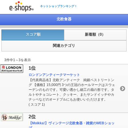
ネットショップランキング！
北欧食器
スコア順
新着順（0）
関連カテゴリ
3件中1～3を表示
1位
ロンドンアンティークマーケット
【代表商品名】北欧アンティーク 純銀ペストリートン
グ 【価格】15,000円 3つの王冠のホールマークはスウェ
ーデンのものです。可愛い透かし細工の扇の形です。タ
ルトやチョコレート、クッキー、またサンドイッチやカ
ナッペなどのオードブルにもお使いいただけます。
( スコア 1)
2位
【Moikka!】ヴィンテージ北欧食器・雑貨のWEBショッ