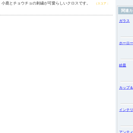
00円 小鹿とチョウチョの刺繍が可愛らしいクロスです。
（スコア：
関連カ
ガラス
ホーロ
絵皿
カップ
インテ
アンテ