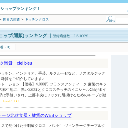
トショップランキング！
>
世界の雑貨
>
キッチンクロス
ップ(通販)ランキング
｜
登録店舗数 2 SHOPS
着（0）
 ciel bleu
キッチン、インテリア、手芸、ルクルーゼなど、ノスタルジック
ク雑貨をご紹介しています♪
トーション 【価格】4,000円 フランスアンティーク 麻製のキッ
の麻生地に、赤い3本線とクロスステッチのイニシャルCBがポイ
下部は手縫いされ、上部中央にフックに引掛けるためのループが縫
（スコア：1）
ィンテージ北欧食器・雑貨のWEBショップ
リスで見つけた手刺繍クロス バンビ ヴィンテージテーブルク