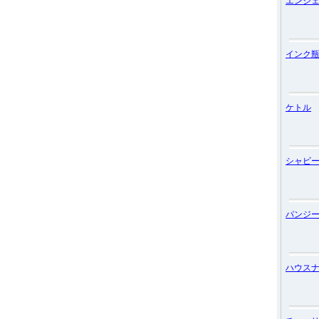
エンジ
インク
ケトル
シャビ
パンジ
ハウス