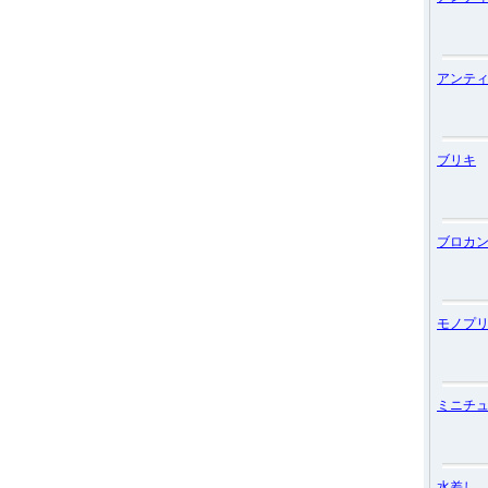
アンテ
ブリキ
ブロカ
モノプ
ミニチ
水差し