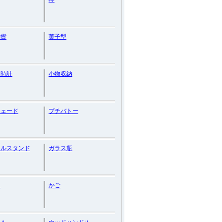
雑貨
菓子型
し時計
小物収納
シェード
プチバトー
ドルスタンド
ガラス瓶
ン
かご