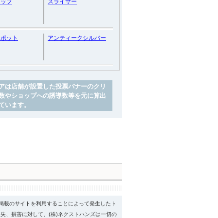
リップ
スライサー
ラポット
アンティークシルバー
アは店舗が設置した投票バナーのクリ
数やショップへの誘導数等を元に算出
ています。
psに掲載のサイトを利用することによって発生したト
失、損害に対して、(株)ネクストハンズは一切の