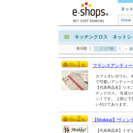
ネッ
Home
キッチンクロス ネットショ
表示順
｜
｜
スコア順
新
フランスアンティーク雑貨
カフェオレボウル、
で可愛いアンティー
【代表商品名】リネン
チンクロス。 生成り
ントです。 上部と
い付けてあります。
【Moikka!】ヴ
【代表商品名】イギ