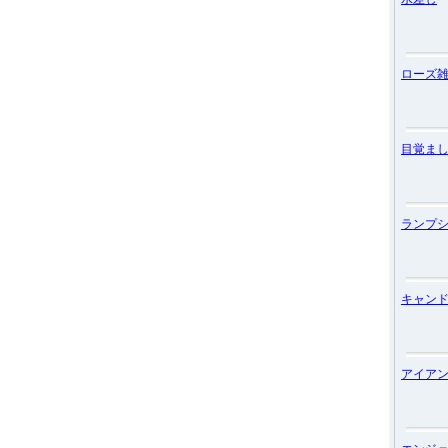
ローズ
目覚ま
ランプ
キャン
アイア