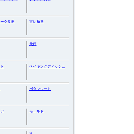
ィーク食器
古い糸巻
天秤
ント
ベイキングディッシュ
リ
ボタンシート
ュア
モールド
柊