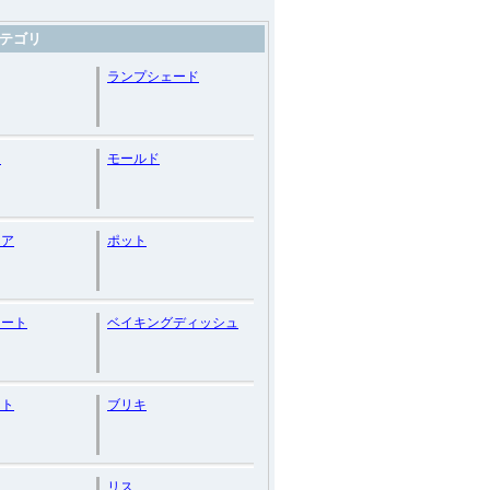
テゴリ
ランプシェード
リ
モールド
ュア
ポット
シート
ベイキングディッシュ
ント
ブリキ
リス