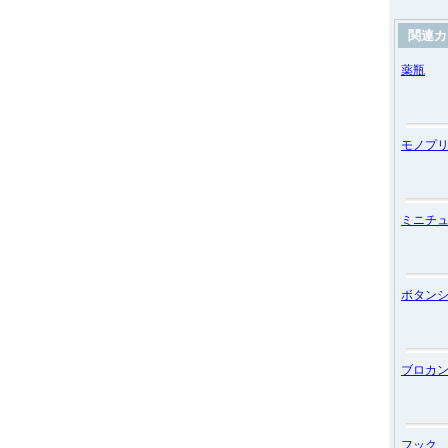
関連カ
薬瓶
モノプ
ミニチ
ボタン
ブロカ
フック