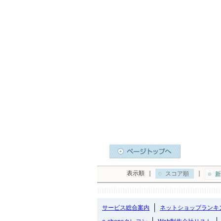
表示順
｜
｜
スコア順
新
サービス総合案内
ネットショップランキ