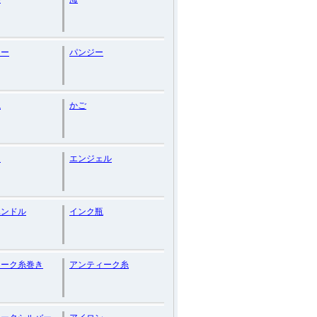
トー
パンジー
瓶
かご
ス
エンジェル
ハンドル
インク瓶
ィーク糸巻き
アンティーク糸