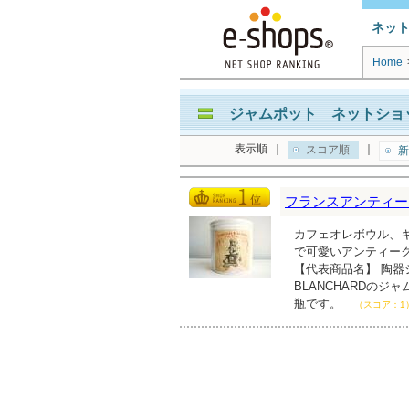
ネッ
Home
ジャムポット ネットショッ
表示順
｜
｜
スコア順
新
フランスアンティーク雑貨
カフェオレボウル、
で可愛いアンティー
【代表商品名】 陶器
BLANCHARDの
瓶です。
（スコア：1