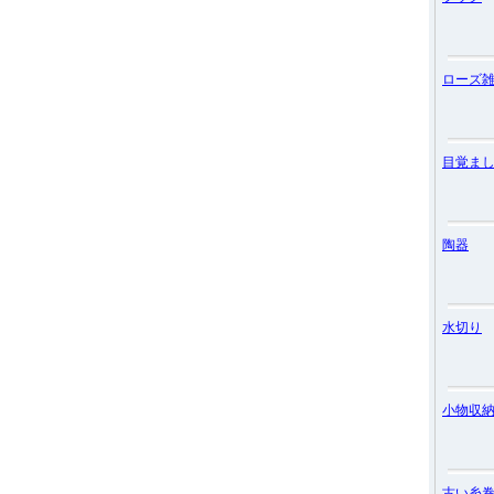
ローズ
目覚ま
陶器
水切り
小物収
古い糸