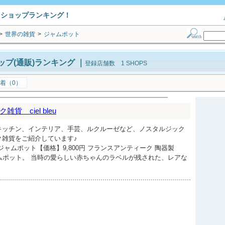
トショップランキング！
>
世界の雑貨
>
ジャムポット
プ(通販)ランキング
｜
登録店舗数 1 SHOPS
着（0）
 ciel bleu
キッチン、インテリア、手芸、ルクルーゼなど、ノスタルジック
ク雑貨をご紹介しています♪
ジャムポット【価格】9,800円 フランスアンティーク 陶器製
ジャムポット。 当時の愛らしい赤ちゃんのラベルが残された、レアな
）