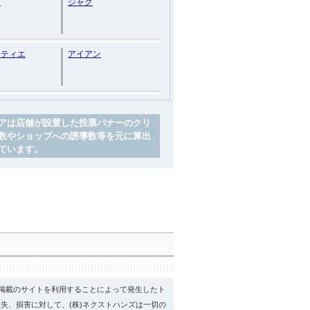
ー
ジャグ
ーティエ
アイアン
アは店舗が設置した投票バナーのクリ
数やショップへの誘導数等を元に算出
ています。
psに掲載のサイトを利用することによって発生したト
失、損害に対して、(株)ネクストハンズは一切の