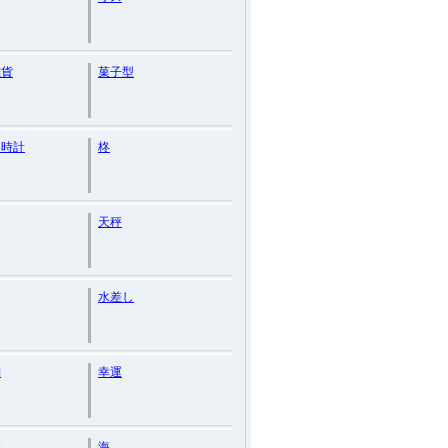
雑貨
菓子型
し時計
柊
天秤
水差し
納
幸運
巻
海