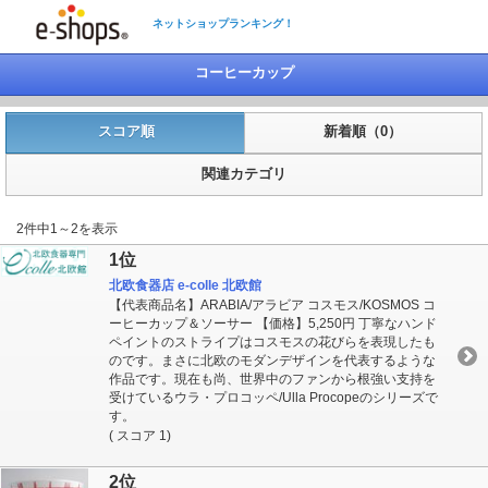
ネットショップランキング！
コーヒーカップ
スコア順
新着順（0）
関連カテゴリ
2件中1～2を表示
1位
北欧食器店 e-colle 北欧館
【代表商品名】ARABIA/アラビア コスモス/KOSMOS コ
ーヒーカップ＆ソーサー 【価格】5,250円 丁寧なハンド
ペイントのストライプはコスモスの花びらを表現したも
のです。まさに北欧のモダンデザインを代表するような
作品です。現在も尚、世界中のファンから根強い支持を
受けているウラ・プロコッペ/Ulla Procopeのシリーズで
す。
( スコア 1)
2位