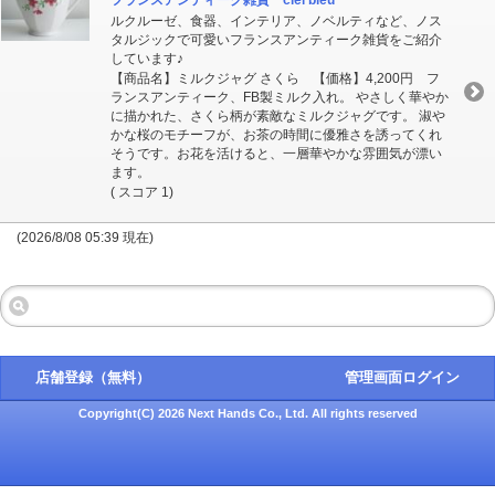
フランスアンティーク雑貨 ciel bleu
ルクルーゼ、食器、インテリア、ノベルティなど、ノス
タルジックで可愛いフランスアンティーク雑貨をご紹介
しています♪
【商品名】ミルクジャグ さくら 【価格】4,200円 フ
ランスアンティーク、FB製ミルク入れ。 やさしく華やか
に描かれた、さくら柄が素敵なミルクジャグです。 淑や
かな桜のモチーフが、お茶の時間に優雅さを誘ってくれ
そうです。お花を活けると、一層華やかな雰囲気が漂い
ます。
( スコア 1)
(2026/8/08 05:39 現在)
店舗登録（無料）
管理画面ログイン
Copyright(C) 2026 Next Hands Co., Ltd. All rights reserved