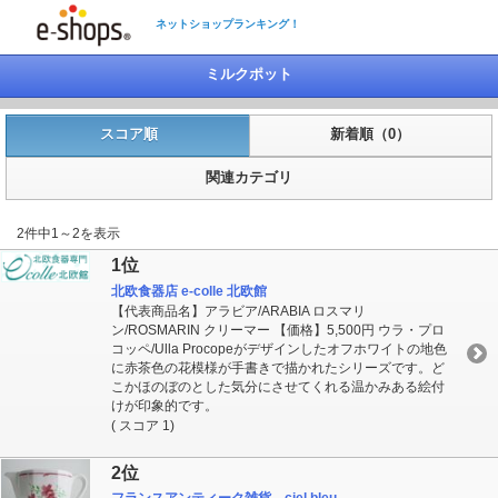
ネットショップランキング！
ミルクポット
スコア順
新着順（0）
関連カテゴリ
2件中1～2を表示
1位
北欧食器店 e-colle 北欧館
【代表商品名】アラビア/ARABIA ロスマリ
ン/ROSMARIN クリーマー 【価格】5,500円 ウラ・プロ
コッペ/Ulla Procopeがデザインしたオフホワイトの地色
に赤茶色の花模様が手書きで描かれたシリーズです。ど
こかほのぼのとした気分にさせてくれる温かみある絵付
けが印象的です。
( スコア 1)
2位