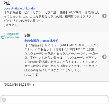
2位
Love Antique of London
【代表商品名】ビクトリアン ガラス皿 【価格】26,400円 一目で気に入
ってしまいました。こんな素敵なガラスの器。楕円形で淵はフリフリ
ビクトリアンのガラス皿です。
( スコア 1)
3位
北欧食器店 e-colle 北欧館
【代表商品名】レイミューラ/REIJMYRE リキュールグラ
ス レッド ２個セット 【価格】6,800円 1810年に創業し
たスウェーデンを代表するガラスメーカーです。 一点一
点、手作りされた品の数々は、「スウェーデンデザイン
をきわめた最高峰のガラス」と言えます。こちらの赤い
ガラスは金を混ぜて色を作り出すそうです。その色合い
は見る者を魅了してやまないことでしょう。
( スコア 1)
(2026/8/10 16:21 現在)