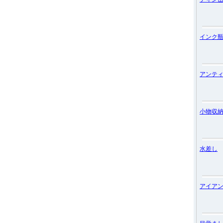
インク
アンテ
小物収
水差し
アイア