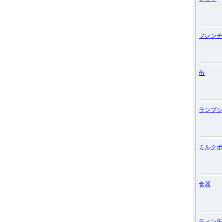
フレン
缶
ランプ
ミルク
食器
ティン