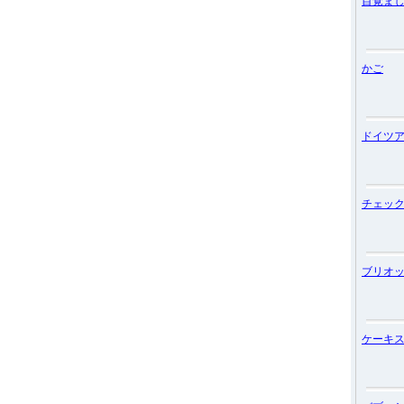
目覚ま
かご
ドイツ
チェッ
ブリオ
ケーキ