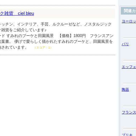
関連カ
 ciel bleu
ヨーロ
キッチン、インテリア、手芸、ルクルーゼなど、ノスタルジック
ク雑貨をご紹介しています♪
ド すみれのブーケと田園風景 【価格】1800円 フランスアン
絵葉書。 儚げで愛らしく描かれたすみれのブーケと、田園風景を
パリ
施されています。
（スコア：1）
エッフ
陶器
フラン
ブリキ