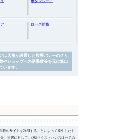
シュ
ボタンシート
ュア
ローズ雑貨
アは店舗が設置した投票バナーのクリ
数やショップへの誘導数等を元に算出
ています。
psに掲載のサイトを利用することによって発生したト
失、損害に対して、(株)ネクストハンズは一切の