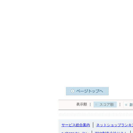
表示順
｜
｜
スコア順
新
サービス総合案内
ネットショップランキ