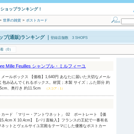
トショップランキング！
>
世界の雑貨
>
ポストカード
プ(通販)ランキング
｜
登録店舗数 3 SHOPS
着（0）
 Mille Feuilles シャンブル・ミルフィーユ
メールボックス 【価格】1,640円 あなたに届いた大切なメール
く包み込んでくれるボックス。材質；木製 サイズ；ふた部分 約
.5cm、奥行き 約11.5cm
（スコア：1）
カード 「マリー・アントワネット」 02 ポートレート 【価
 15,4cm X 10,4cm】【パリ直輸入】フランスの王妃で一番有名
ワネットとヴェルサイユ宮殿をテーマにした優雅なポストカー