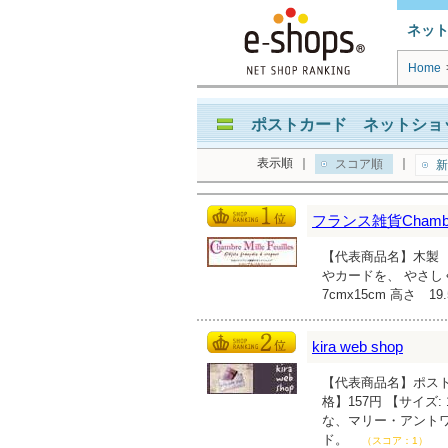
ネッ
Home
ポストカード ネットショッ
表示順
｜
｜
スコア順
新
フランス雑貨Chambre
【代表商品名】木製 
やカードを、 やさし
7cmx15cm 高さ 19
kira web shop
【代表商品名】ポスト
格】157円 【サイズ:
な、マリー・アント
ド。
（スコア：1）