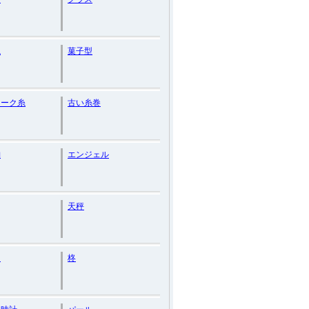
瓶
菓子型
ィーク糸
古い糸巻
納
エンジェル
天秤
ン
柊