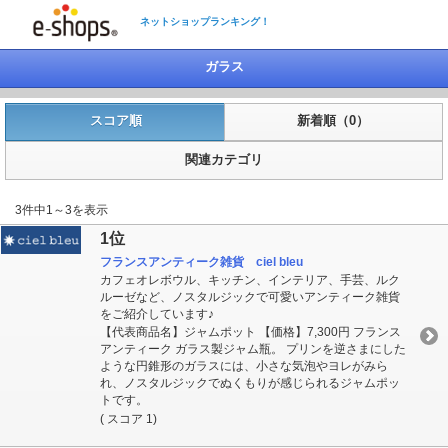
ネットショップランキング！
ガラス
スコア順
新着順（0）
関連カテゴリ
3件中1～3を表示
1位
フランスアンティーク雑貨 ciel bleu
カフェオレボウル、キッチン、インテリア、手芸、ルク
ルーゼなど、ノスタルジックで可愛いアンティーク雑貨
をご紹介しています♪
【代表商品名】ジャムポット 【価格】7,300円 フランス
アンティーク ガラス製ジャム瓶。 プリンを逆さまにした
ような円錐形のガラスには、小さな気泡やヨレがみら
れ、ノスタルジックでぬくもりが感じられるジャムポッ
トです。
( スコア 1)