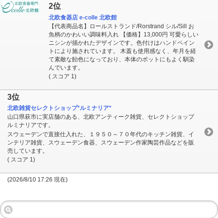
2位
北欧食器店 e-colle 北欧館
【代表商品名】ロールストランド/Rorstrand シル/Sill お
魚柄のかわいい調味料入れ 【価格】13,000円 可愛らしい
ニシンが描かれたデザインです。色付けはハンドペイン
トにより施されています。 木蓋も使用感なく、年月を経
て素敵な飴色になっており、本体のポットにもよく馴染
んでいます。
( スコア 1)
3位
北欧雑貨セレクトショップ*ルミナリア*
山口県萩市に実店舗のある、北欧アンティーク雑貨、セレクトショップ
ルミナリアです。
スウェーデンで直接仕入れた、１９５０～７０年代のキッチン雑貨、イ
ンテリア雑貨、スウェーデン食器、スウェーデン作家陶芸作品などを販
売しています。
( スコア 1)
(2026/8/10 17:26 現在)