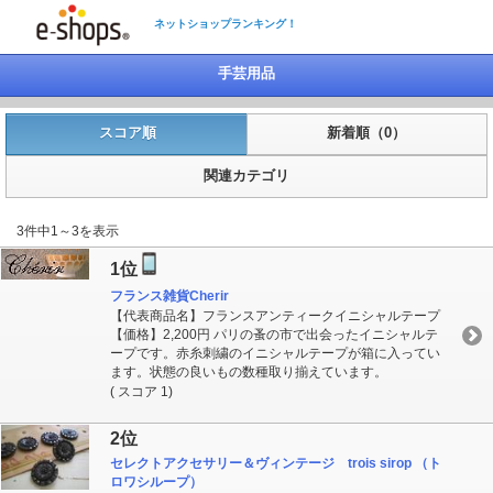
ネットショップランキング！
手芸用品
スコア順
新着順（0）
関連カテゴリ
3件中1～3を表示
1位
フランス雑貨Cherir
【代表商品名】フランスアンティークイニシャルテープ
【価格】2,200円 パリの蚤の市で出会ったイニシャルテ
ープです。赤糸刺繍のイニシャルテープが箱に入ってい
ます。状態の良いもの数種取り揃えています。
( スコア 1)
2位
セレクトアクセサリー＆ヴィンテージ trois sirop （ト
ロワシループ）