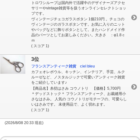
トロワシループは国内外で活躍中のデザイナーズアクセ
サリーやvintage雑貨等を扱うオンラインセレクトショッ
プです。
ヴィンテージチェコガラスボタン 1個210円 。チェコの
ヴィンテージのガラスボタンです。お気に入りのニット
やバッグなどに飾りボタンとして。またハンドメイド作
品のパーツとしてお楽しみください。大きさ ：φ1.8ｃ
ｍ
( スコア 1)
3位
フランスアンティーク雑貨 ciel bleu
カフェオレボウル、キッチン、インテリア、手芸、ルク
ルーゼなど、ノスタルジックで可愛いアンティーク雑貨
をご紹介しています♪
【商品名】糸切はさみ コウノトリ 【価格】5,700円
＊デッドストック＊ フランスアンティーク、お裁縫用小
さなはさみ。 人気の コウノトリがモチーフの、可愛らし
いはさみです。 未使用品で、よく切れます。
( スコア 1)
(2026/8/08 20:33 現在)