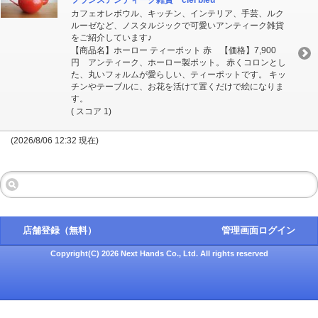
フランスアンティーク雑貨 ciel bleu
カフェオレボウル、キッチン、インテリア、手芸、ルク
ルーゼなど、ノスタルジックで可愛いアンティーク雑貨
をご紹介しています♪
【商品名】ホーロー ティーポット 赤 【価格】7,900
円 アンティーク、ホーロー製ポット。 赤くコロンとし
た、丸いフォルムが愛らしい、ティーポットです。 キッ
チンやテーブルに、お花を活けて置くだけで絵になりま
す。
( スコア 1)
(2026/8/06 12:32 現在)
店舗登録（無料）
管理画面ログイン
Copyright(C) 2026 Next Hands Co., Ltd. All rights reserved