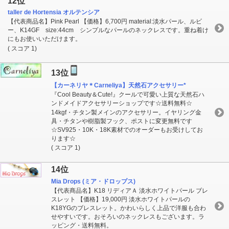
12位
taller de Hortensia オルテンシア
【代表商品名】Pink Pearl 【価格】6,700円 material:淡水パール、ルビ
ー、K14GF size:44cm シンプルなパールのネックレスです。重ね着け
にもお使いいただけます。
( スコア 1)
13位
【カーネリヤ＊Carneliya】天然石アクセサリー*
『Cool Beauty＆Cute!』クールで可愛い上質な天然石ハ
ンドメイドアクセサリーショップです☆送料無料☆
14kgf・チタン製メインのアクセサリー。イヤリング金
具・チタンや樹脂製フック、ポストに変更無料です
☆SV925・10K・18K素材でのオーダーもお受けしてお
ります☆
( スコア 1)
14位
Mia Drops (ミア・ドロップス)
【代表商品名】K18 リディアＡ 淡水ホワイトパール ブレ
スレット 【価格】19,000円 淡水ホワイトパールの
K18YGのブレスレット。かわいらしく上品で洋服も合わ
せやすいです。おそろいのネックレスもございます。ラ
ッピング・送料無料。