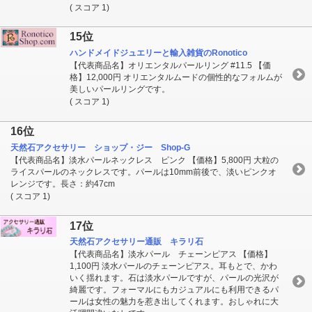
( スコア 1)
15位
ハンドメイドジュエリーと輸入雑貨のRonotico
【代表商品名】オリエンタルパールリング #11.5 【価
格】12,000円 オリエンタルムードの個性的なフォルムが
美しいパールリングです。
( スコア 1)
16位
天然石アクセサリー ショップ・ジー Shop-G
【代表商品名】淡水パールネックレス ピンク 【価格】5,800円 大粒の
ライスパールのネックレスです。パールは10mm前後で、淡いピンクオ
レンジです。長さ：約47cm
( スコア 1)
17位
天然石アクセサリー通販 キラリ石
【代表商品名】淡水パール チェーンピアス 【価格】
1,100円 淡水パールのチェーンピアス。耳もとで、かわ
いく揺れます。石は淡水パールですが、パールの光沢が
綺麗です。フォーマルにもカジュアルにも利用できるパ
ールは女性の魅力を惹き出してくれます。おしゃれに大