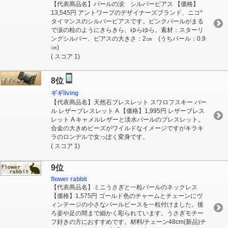
【代表商品名】パールの涙 シルバーピアス 【価格】
13,545円 アントワープのデザイナーズブランド、ニコ*
タイマンスのシルバーピアスです。ピンクパールがまる
で涙の粒のようにきらきら、ゆらゆら。素材：スターリ
ングシルバー、ピアスの大きさ：2㎝ (うちパール：0.9
㎝)
( スコア 1)
8位
ギギliving
【代表商品名】天然石ブレスレット スワロフスキー パー
ル レザーブレスレット A 【価格】1,995円 レザーブレス
レット A キャメルレザーと淡水パールのブレスレット。
合金の大きめビーズがワイルドなイメージですがキラキ
ラのロンデルで女っぽく変身です。
( スコア 1)
9位
flower rabbit
【代表商品名】ミニうさぎと一粒パールのネックレス
【価格】1,575円 ゴールド色のチャームとチェーンにヴ
ィンテージの小さなパールビースを一粒付けました。後
ろ姿や足の間まで細かく彫られています。うさぎモチー
フ好きの方におすすめです。材料/チェーン48cm(新品)チ