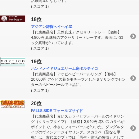
活躍間違いなしです。
( スコア 1)
18位
アジアン雑貨ヘイヘイ屋
【代表商品名】天然真珠アクセサリートレー 【価格】
4,800円 真珠貝のアクセサリートレーです。表面にバロ
ック真珠がついています。
( スコア 1)
19位
ハンドメイドジュエリー工房ボルティコ
【代表商品名】アケビベビーパールリング 【価格】
20,000円 アケビの花をモチーフとしたＳＶリングでセン
ターのベビーパールで上品に。
( スコア 1)
20位
FALLS SIDE フォールズサイド
【代表商品名】赤いスカラベとフォーパールのイヤリン
グ（クリップタイプ） 【価格】2,640円 赤いスカラベが
ポイントで、小さなフォーパールがついた、ダングルタ
イプのヴィンテージイヤリング。スカラベ（聖なる甲
虫）は、古代エジプトでは「再生・復活の象徴」として