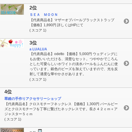
2位
ＳＥＡ ＭＯＯＮ
【代表商品名】マザーオブパールブラックストラップ
【価格】1,890円 詳しくはHPにて
( スコア 1)
3位
a LUALUA
【代表商品名】odetto 【価格】5,000円 ウェディングに
もお使いいただける、清楚なセット。つややかでころん
とした可愛らしいホワイトの淡水パールをふんだんに使
っています。銀色のビーズを加えていますので、光を反
射して適度な華やかさがあります。
( スコア 1)
4位
翠維の手作りアクセサリーショップ
【代表商品名】クロスモチーフネックレス 【価格】1,300円 パールビー
ズとクロスモチーフを丁寧に繋げたネックレスです。長さ４２ｃｍ＋ア
ジャスター５ｃｍ
( スコア 1)