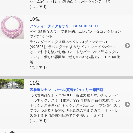
ャーム24mm×12mm(新品)パール小(ヴィンテージ)
( スコア 1)
10位
アンティークアクセサリー BEAUDESERT
ΨΨ【綺麗なカラーで個性的、エレガントなコレクション
です(^^)】ΨΨ
ラベンダーピンク３連ネックレス(ヴィンテージ)
[N02526]、ラベンダーのようなピンクフェイクパール
と、それより淡いお色のマットなパールの３連ネックレ
スです。優しい雰囲気で感じの良いお品です。1960年代
製。
( スコア 1)
11位
表参道レカン パール(真珠)ジュエリー専門店
【代表商品名】９０％OFF！断然大粒！マルチカラーパ
ールネックレス！ 【価格】999円 約８ｍｍの大粒パール
ネックレスを使ったネックレス♪今回はオープンを記念し
てひとつあると便利な淡水真珠のマルチカラーネックレ
スを９９９円の特別価格でご提供いたします！
( スコア 1)