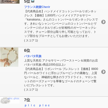
5位
フランス雑貨Cherir
【代表商品名】ハンドメイドコットンパールリボンネッ
クレス 【価格】1,600円 ハンドメイドアクセサリー
『kanakana』さんのコットンパールリボンネックレスで
す。きれいなシャンパンベージュのコットンパールとヴ
ィンテージのメタルリボンが好相性のガーリーネックレ
スです。チェーン部分は取り外し可能となっており、ト
ップ部分をブローチとしてもお使いいただけます。
( スコア 1)
6位
パタパタ民族
上質な天然石 アクセサリー パワーストーン＆雑貨のお店
パタパタ民族♪商品1000点以上♪
【代表商品名】リボンパール ブレスレット【価格】8800
円 パールホワイトに浮かぶブルーピンクの素敵な、上質
なパールと、神秘的な輝きのラブラドライト、マロンカ
ットのローズクォーツを華奢なゴールドのチェーンで繋
いだブレスレットです。
( スコア 1)
7位
ｐｌｉｃ ｐｌｏｃ