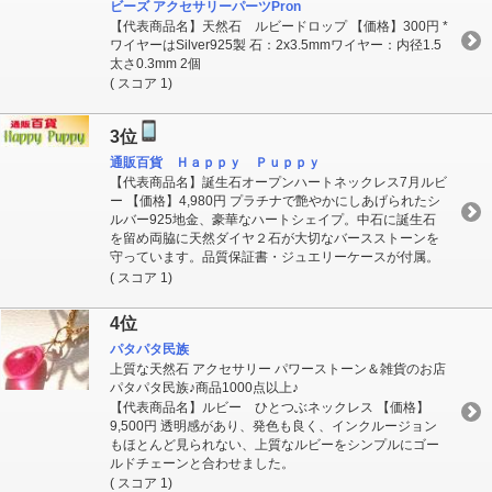
ビーズ アクセサリーパーツPron
【代表商品名】天然石 ルビードロップ 【価格】300円 *
ワイヤーはSilver925製 石：2x3.5mmワイヤー：内径1.5
太さ0.3mm 2個
( スコア 1)
3位
通販百貨 Ｈａｐｐｙ Ｐｕｐｐｙ
【代表商品名】誕生石オープンハートネックレス7月ルビ
ー 【価格】4,980円 プラチナで艶やかにしあげられたシ
ルバー925地金、豪華なハートシェイプ。中石に誕生石
を留め両脇に天然ダイヤ２石が大切なバースストーンを
守っています。品質保証書・ジュエリーケースが付属。
( スコア 1)
4位
パタパタ民族
上質な天然石 アクセサリー パワーストーン＆雑貨のお店
パタパタ民族♪商品1000点以上♪
【代表商品名】ルビー ひとつぶネックレス 【価格】
9,500円 透明感があり、発色も良く、インクルージョン
もほとんど見られない、上質なルビーをシンプルにゴー
ルドチェーンと合わせました。
( スコア 1)