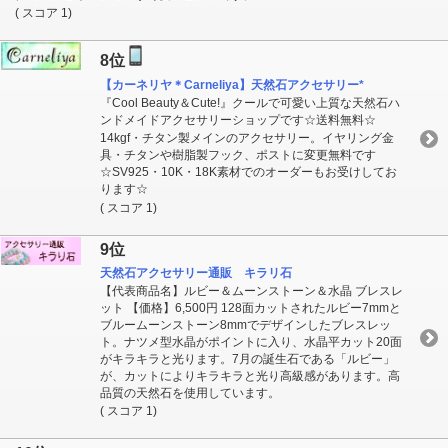
( スコア 1)
8位
【カーネリヤ＊Carneliya】天然石アクセサリー*
『Cool Beauty＆Cute!』クールで可愛い上質な天然石ハ
ンドメイドアクセサリーショップです☆送料無料☆
14kgf・チタン製メインのアクセサリー。イヤリング金
具・チタンや樹脂製フック、ポストに変更無料です
☆SV925・10K・18K素材でのオーダーもお受けしてお
ります☆
( スコア 1)
9位
天然石アクセサリー通販 キラリ石
【代表商品名】ルビー＆ムーンストーン＆水晶 ブレスレ
ット 【価格】6,500円 128面カットされたルビー7mmと
ブルームーンストーン8mmでデザインしたブレスレッ
ト。ナツメ型水晶がポイントに入り、水晶平カット20面
がキラキラと光ります。7月の誕生石である「ルビー」
が、カットによりキラキラと光り高級感があります。高
品質の天然石を使用しています。
( スコア 1)