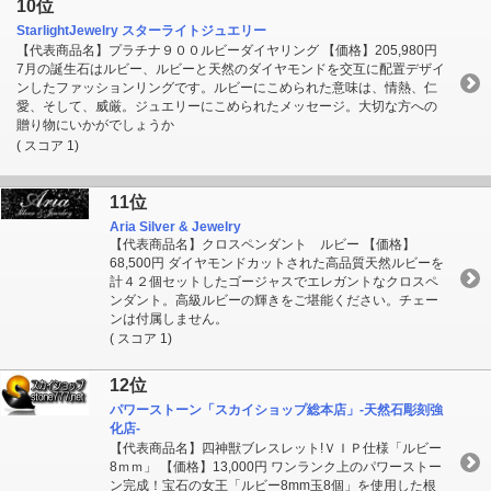
10位
StarlightJewelry スターライトジュエリー
【代表商品名】プラチナ９００ルビーダイヤリング 【価格】205,980円
7月の誕生石はルビー、ルビーと天然のダイヤモンドを交互に配置デザイ
ンしたファッションリングです。ルビーにこめられた意味は、情熱、仁
愛、そして、威厳。ジュエリーにこめられたメッセージ。大切な方への
贈り物にいかがでしょうか
( スコア 1)
11位
Aria Silver & Jewelry
【代表商品名】クロスペンダント ルビー 【価格】
68,500円 ダイヤモンドカットされた高品質天然ルビーを
計４２個セットしたゴージャスでエレガントなクロスペ
ンダント。高級ルビーの輝きをご堪能ください。チェー
ンは付属しません。
( スコア 1)
12位
パワーストーン「スカイショップ総本店」-天然石彫刻強
化店-
【代表商品名】四神獣ブレスレット!ＶＩＰ仕様「ルビー
8ｍｍ」 【価格】13,000円 ワンランク上のパワーストー
ン完成！宝石の女王「ルビー8mm玉8個」を使用した根