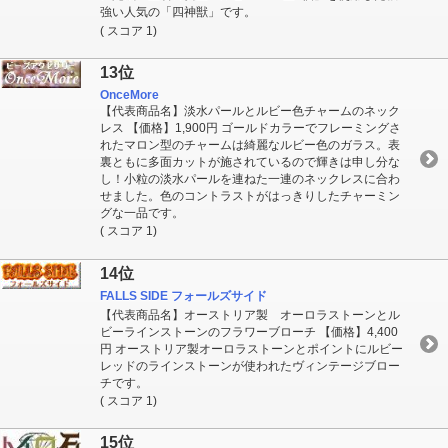
強い人気の「四神獣」です。
( スコア 1)
13位
OnceMore
【代表商品名】淡水パールとルビー色チャームのネック
レス 【価格】1,900円 ゴールドカラーでフレーミングさ
れたマロン型のチャームは綺麗なルビー色のガラス。表
裏ともに多面カットが施されているので輝きは申し分な
し！小粒の淡水パールを連ねた一連のネックレスに合わ
せました。色のコントラストがはっきりしたチャーミン
グな一品です。
( スコア 1)
14位
FALLS SIDE フォールズサイド
【代表商品名】オーストリア製 オーロラストーンとル
ビーラインストーンのフラワーブローチ 【価格】4,400
円 オーストリア製オーロラストーンとポイントにルビー
レッドのラインストーンが使われたヴィンテージブロー
チです。
( スコア 1)
15位