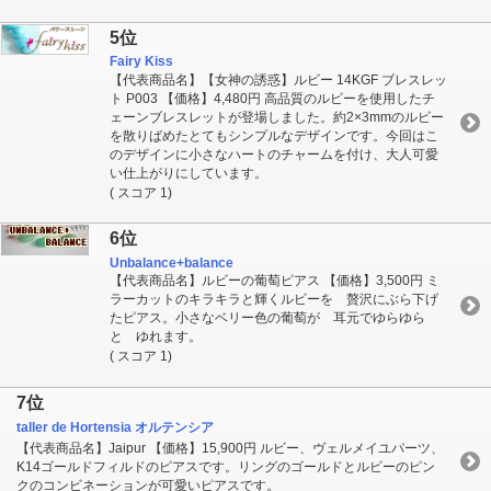
5位
Fairy Kiss
【代表商品名】【女神の誘惑】ルビー 14KGF ブレスレッ
ト P003 【価格】4,480円 高品質のルビーを使用したチ
ェーンブレスレットが登場しました。約2×3mmのルビー
を散りばめたとてもシンプルなデザインです。今回はこ
のデザインに小さなハートのチャームを付け、大人可愛
い仕上がりにしています。
( スコア 1)
6位
Unbalance+balance
【代表商品名】ルビーの葡萄ピアス 【価格】3,500円 ミ
ラーカットのキラキラと輝くルビーを 贅沢にぶら下げ
たピアス。小さなベリー色の葡萄が 耳元でゆらゆら
と ゆれます。
( スコア 1)
7位
taller de Hortensia オルテンシア
【代表商品名】Jaipur 【価格】15,900円 ルビー、ヴェルメイユパーツ、
K14ゴールドフィルドのピアスです。リングのゴールドとルビーのピン
クのコンビネーションが可愛いピアスです。