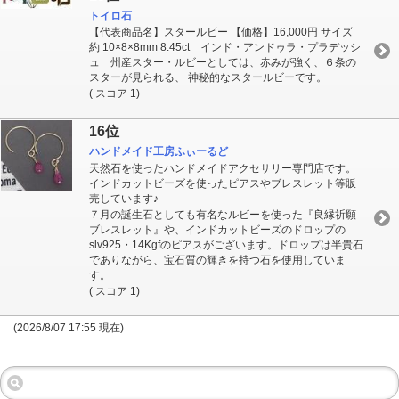
トイロ石
【代表商品名】スタールビー 【価格】16,000円 サイズ
約 10×8×8mm 8.45ct インド・アンドゥラ・プラデッシ
ュ 州産スター・ルビーとしては、赤みが強く、６条の
スターが見られる、 神秘的なスタールビーです。
( スコア 1)
16位
ハンドメイド工房ふぃーるど
天然石を使ったハンドメイドアクセサリー専門店です。
インドカットビーズを使ったピアスやブレスレット等販
売しています♪
７月の誕生石としても有名なルビーを使った『良縁祈願
ブレスレット』や、インドカットビーズのドロップの
slv925・14Kgfのピアスがございます。ドロップは半貴石
でありながら、宝石質の輝きを持つ石を使用していま
す。
( スコア 1)
(2026/8/07 17:55 現在)