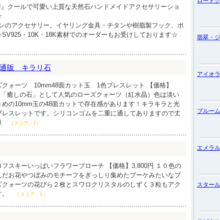
ロード
y＆Cute!』クールで可愛い上質な天然石ハンドメイドアクセサリーショ
☆
メインのアクセサリー。イヤリング金具・チタンや樹脂製フック、ポ
SV925・10K・18K素材でのオーダーもお受けしております☆
翡翠・
通販 キラリ石
アイオ
クォーツ 10mm48面カット玉 1色ブレスレット 【価格】
の石」「癒しの石」として人気のローズクォーツ（紅水晶）色は淡い
めの10mm玉の48面カットで存在感があります！キラキラと光
ブルー
ブレスレットです。シリコンゴムを二重に通してありますので丈
単
（スコア：1）
エメラ
フスキーいっぱいフラワーブローチ 【価格】3,800円 １０色の
んだお花やつぼみのモチーフをぎっしり集めたブーケみたいなブ
ズクォーツの花びら２枚とスワロクリスタルのしずく３粒もアク
スター
す。
（スコア：1）