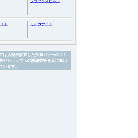
ル
ブラックスピネル
アイト
モルガナイト
アは店舗が設置した投票バナーのクリ
数やショップへの誘導数等を元に算出
ています。