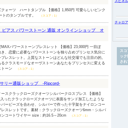
スピネ
クォーツ ハートタンブル 【価格】1,850円 可愛らしいピンク
ハートのタンブルです。
（スコア：1）
チャロ
 ピアス パワーストーン 通販 オンラインショップ オ
AXパワーストーンブレスレット 【価格】23,000円 一目ぼ
スコ
向き、恋愛に必要なパワーストーンを独り占めプリンセス気分に
ック
ンブレスレット。上質なストーンはどんな社交場でも注目の的。
され
あるクラスモードなオーヴストーンあなたをプリンセスに変える
ストーン
（スコア：1）
ー通販ショップ -Ripcord-
ィースクラックローズクオーツシルバークロスブレス 【価格】
模様が入ったクラックローズクオーツに表面をサンド加工したような
ッパービーズを合わせ、シルバーで作った十字架をナイロンコー
ブレスレットです。素材：クラックローズクオーツ6mm・シルバ
コートワイヤー size：約16.5～20cm
（スコア：1）