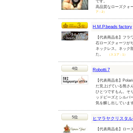
です。
高品質なローズクォ
ア：2）
H.M.P.beads factory
【代表商品名】フラワー
石ローズクォーツが
ネックレス。ネック
た。
（スコア：1）
4位
Robotti.7
【代表商品名】Pola
だ見上げている熊さ
ひとつですもん。そ
ッドビーズとシルバ
気を醸し出していま
5位
ヒマラヤクリスタルTi
【代表商品名】ローズ