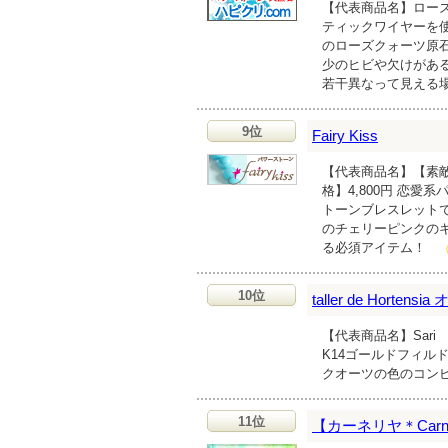
【代表商品名】ローズ
ティックワイヤーを
のローズクォーツ原石
少のヒビや欠けがあ
若干異なって見える
9位
Fairy Kiss
【代表商品名】【素敵
格】4,800円 恋
トーンブレスレットで
のチェリーピンクの
る必須アイテム！
10位
taller de Horten
【代表商品名】Sari
K14ゴールドフィル
クオーツの色のコン
11位
【カーネリヤ＊Carn