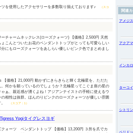
ーツを使用したアクセサリーを多数取り揃えております♪
（スコ
関連カ
アメジ
チャームネックレス(ローズクォーツ) 【価格】2,500円 天然
ちょこんとついたお花のペンダントトップがとっても可愛らしい
アクア
部分にもローズクォーツをあしらい優しいピンク色でまとめまし
インカ
ris 【価格】21,000円 動かずにきらきらと輝く北極星を、ただた
ん。何かを願っているのでしょうか？北極星ってこぐま座の星の
ターコ
りゃぁ、親近感が湧くよね！アジアンテイストの手軽に使えるウ
ーの相性は抜群。ほんのりピンクのローズクォーツが優しい雰囲
す。
（スコア：1）
シトリ
gress Yogiタイグレスヨギ
クォーツ ペンダントトップ 【価格】13,200円 ３所を爪でカ
ペリド