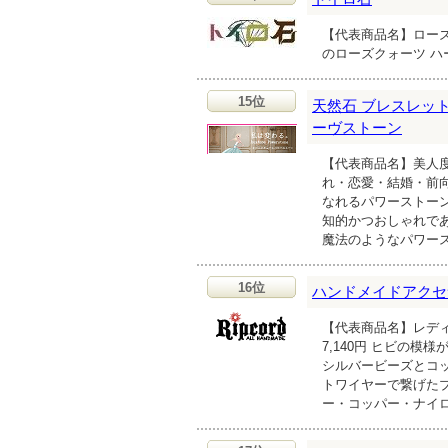
【代表商品名】ローズ
のローズクォーツ 
15位
天然石 ブレスレット
ーヴストーン
【代表商品名】美人度M
れ・恋愛・結婚・前
なれるパワーストー
知的かつおしゃれで
魔法のようなパワー
16位
ハンドメイドアクセサリ
【代表商品名】レデ
7,140円 ヒビの
シルバービーズとコ
トワイヤーで繋げた
ー・コッパー・ナイロン