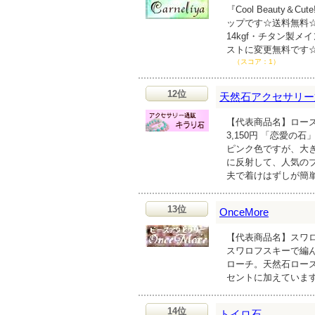
『Cool Beaut
ップです☆送料無料
14kgf・チタン製
ストに変更無料です☆
（スコア：1）
12位
天然石アクセサリー
【代表商品名】ローズ
3,150円 「恋愛
ピンク色ですが、大き
に反射して、人気の
夫で着けはずしが簡
13位
OnceMore
【代表商品名】スワロ
スワロフスキーで編
ローチ。天然石ロー
セントに加えていま
14位
トイロ石