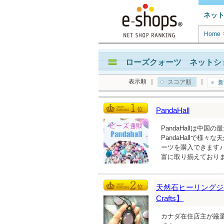
ネッ
Home
ローズクォーツ ネットショ
表示順
｜
｜
スコア順
新
PandaHall
PandaHallは
PandaHallで
ーツを購入できます♪
富に取り揃えており
天然石ヒーリングジュ
Crafts】
カナダ在住店主が厳