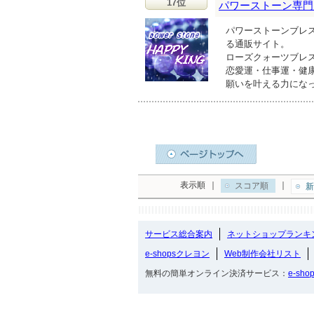
17位
パワーストーン専門店 
パワーストーンブレ
る通販サイト。
ローズクォーツブレ
恋愛運・仕事運・健
願いを叶える力にな
表示順
｜
｜
スコア順
新
サービス総合案内
ネットショップランキ
e-shopsクレヨン
Web制作会社リスト
無料の簡単オンライン決済サービス：
e-sho