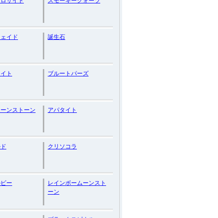
クロサイト
スモーキークォーツ
ジェイド
誕生石
ライト
ブルートパーズ
ムーンストーン
アパタイト
ルド
クリソコラ
ルビー
レインボームーンスト
ーン