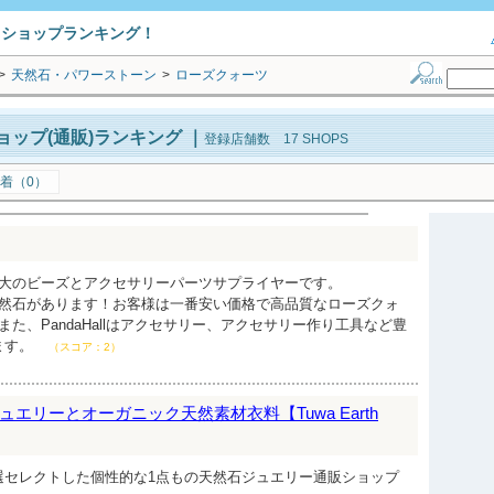
トショップランキング！
>
天然石・パワーストーン
>
ローズクォーツ
ップ(通販)ランキング
｜
登録店舗数 17 SHOPS
着（0）
中国の最大のビーズとアクセサリーパーツサプライヤーです。
様々な天然石があります！お客様は一番安い価格で高品質なローズクォ
また、PandaHallはアクセサリー、アクセサリー作り工具など豊
ます。
（スコア：2）
エリーとオーガニック天然素材衣料【Tuwa Earth
選セレクトした個性的な1点もの天然石ジュエリー通販ショップ