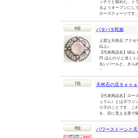
ッチリと留めた、ト
るようオープンにし
ローズクォーツです
6位
パタパタ民族
上質な天然石 アクセ
以上♪
【代表商品名】碌山 
円 ほんのりと淡く
丸いパールと、きら
1）
7位
天然石の店Ｓｅｎａ
【代表商品名】ローズ
ュラム）とはダウジ
り子のことです。こ
を、目に見える形で
8位
パワーストーンと天