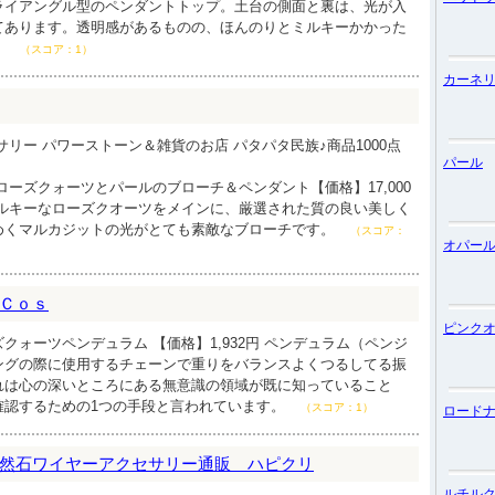
ライアングル型のペンダントトップ。土台の側面と裏は、光が入
てあります。透明感があるものの、ほんのりとミルキーかかった
。
（スコア：1）
カーネ
サリー パワーストーン＆雑貨のお店 パタパタ民族♪商品1000点
パール
ローズクォーツとパールのブローチ＆ペンダント【価格】17,000
ミルキーなローズクオーツをメインに、厳選された質の良い美しく
めくマルカジットの光がとても素敵なブローチです。
（スコア：
オパー
Ｃｏｓ
ピンク
クォーツペンデュラム 【価格】1,932円 ペンデュラム（ペンジ
ングの際に使用するチェーンで重りをバランスよくつるしてる振
れは心の深いところにある無意識の領域が既に知っていること
確認するための1つの手段と言われています。
（スコア：1）
ロード
然石ワイヤーアクセサリー通販 ハピクリ
ルチル