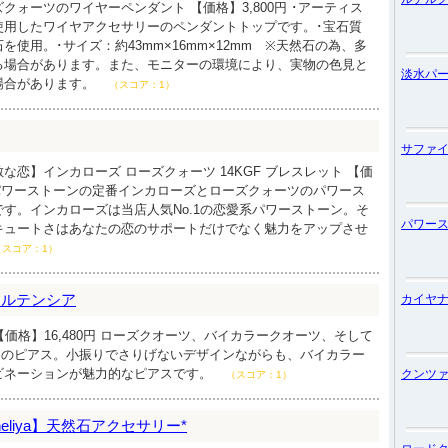
クォーツのワイヤーペンダント 【価格】3,800円 ･アーティス
使用したワイヤアクセサリーのペンダントトップです。･宝石質
を使用。･サイズ：約43mm×16mm×12mm ※天然石の為、多
る場合があります。また、モニターの環境により、実物の色見と
淡水パ
場合があります。
（スコア：1）
サファ
な恋】インカローズ ローズクォーツ 14KGF ブレスレット 【価
愛系パワーストーンの定番インカローズとローズクォーツのパワース
す。インカローズは当店人気No.1の恋愛系パワーストーン。そ
パワー
キュートさはあなたの恋のサポートだけでなく魅力をアップさせ
（スコア：1）
sia オルテンシア
カイヤ
 【価格】16,480円 ローズクオーツ、バイカラークオーツ、そして
ドのピアス。小振りでさりげないデザインながらも、バイカラー
ビネーションが魅力的なピアスです。
クンツ
（スコア：1）
eliya】天然石アクセサリー*