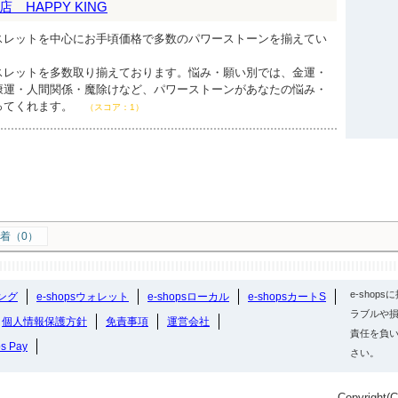
HAPPY KING
スレットを中心にお手頃価格で多数のパワーストーンを揃えてい
スレットを多数取り揃えております。悩み・願い別では、金運・
康運・人間関係・魔除けなど、パワーストーンがあなたの悩み・
ってくれます。
（スコア：1）
着（0）
e-sho
ング
e-shopsウォレット
e-shopsローカル
e-shopsカートS
ラブルや損
個人情報保護方針
免責事項
運営会社
責任を負
ps Pay
さい。
Copyright(C