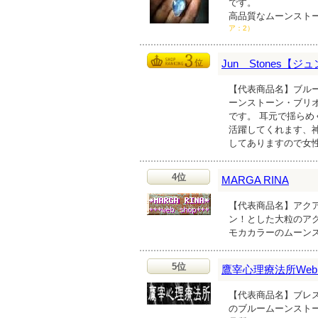
です。
高品質なムーンスト
ア：2）
Jun Stones【
【代表商品名】ブルー
ーンストーン・ブリオ
です。 耳元で揺ら
活躍してくれます、
してありますので女
4位
MARGA RINA
【代表商品名】アクア
ン！とした大粒のア
モカカラーのムーン
5位
鷹宰心理療法所Web 
【代表商品名】ブレスレ
のブルームーンスト