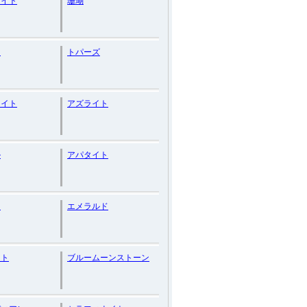
ナイト
珊瑚
ト
トパーズ
ナイト
アズライト
ル
アパタイト
ー
エメラルド
イト
ブルームーンストーン