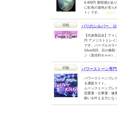
8,400円 透明感
に虹色の遊色が見られ
ト）です。
（スコア
12位
バリのシルバー、ロ
【代表商品名】アメジ
円 アメジストとレ
です。パープルカラ
Silver925、石
ン（直径約６ｍｍ）
13位
パワーストーン専門店 
パワーストーンブレ
る通販サイト。
ムーンストーンブレ
恋愛運・仕事運・健
願いを叶える力にな