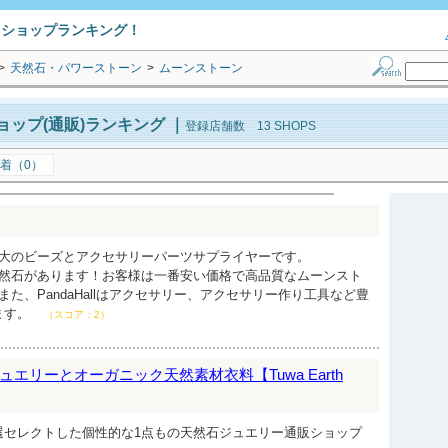
トショップランキング！
>
天然石・パワーストーン
>
ムーンストーン
ップ(通販)ランキング
｜
登録店舗数 13 SHOPS
着（0）
中国の最大のビーズとアクセサリーパーツサプライヤーです。
様々な天然石があります！お客様は一番安い価格で高品質なムーンスト
また、PandaHallはアクセサリー、アクセサリー作り工具など豊
ます。
（スコア：2）
エリーとオーガニック天然素材衣料【Tuwa Earth
選セレクトした個性的な1点もの天然石ジュエリー通販ショップ