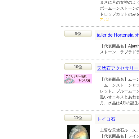
まさに月の女神のよ
ボームーンストーン
ドロップカットのみ
ア：1）
9位
taller de Horten
【代表商品名】Ajan
ストーン、ラブラド
10位
天然石アクセサリー
【代表商品名】ムーン
ームーンストーンとブ
レット。ブルームー
黒いオニキスとあわ
月、水晶は4月の誕
11位
トイロ石
上質な天然石ルース
【代表商品名】レイン