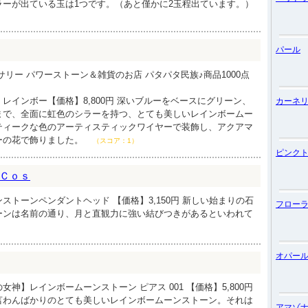
ラーが出ている玉は1つです。（あと僅かに2玉程出ています。）
パール
サリー パワーストーン＆雑貨のお店 パタパタ民族♪商品1000点
レインボー【価格】8,800円 深いブルーをベースにグリーン、
カーネ
まで、全面に虹色のシラーを持つ、とても美しいレインボームー
ティークな色のアーティスティックワイヤーで装飾し、アクアマ
ーの花で飾りました。
（スコア：1）
ピンク
Ｃｏｓ
ストーンペンダントヘッド 【価格】3,150円 新しい始まりの石
フロー
ーンは名前の通り、月と直観力に強い結びつきがあるといわれて
）
オパー
神】レインボームーンストーン ピアス 001 【価格】5,800円
言わんばかりのとても美しいレインボームーンストーン。それは
アマゾ