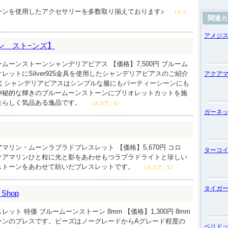
ーンを使用したアクセサリーを多数取り揃えております♪
（スコ
関連カ
アメジ
ジュン スト−ンズ】
ムーンストーンシャンデリアピアス 【価格】7,500円 ブルーム
レットにSilver925金具を使用したシャンデリアピアスのご紹介
アクア
めくシャンデリアピアスはシンプルな服にもパーティーシーンにも
神秘的な輝きのブルームーンストーンにブリオレットカットを施
性らしく気品ある逸品です。
（スコア：1）
ガーネ
マリン・ムーンラブラドブレスレット 【価格】5,670円 コロ
ターコ
クアマリンひと粒に光と影をあわせもつラブラドライトと珍しい
ストーンをあわせて紡いだブレスレットです。
（スコア：1）
タイガ
Shop
ット 特価 ブルームーンストーン 8mm 【価格】1,300円 8mm
ーンのブレスです。ビーズはノーグレードからAグレード程度の
ペリド