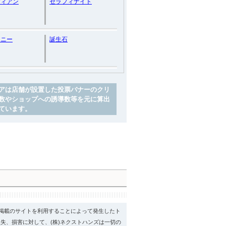
ディアン
セラフィナイト
ドニー
誕生石
アは店舗が設置した投票バナーのクリ
数やショップへの誘導数等を元に算出
ています。
psに掲載のサイトを利用することによって発生したト
失、損害に対して、(株)ネクストハンズは一切の