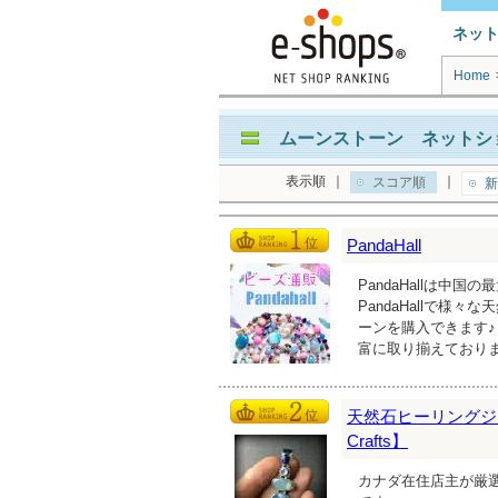
ネッ
Home
ムーンストーン ネットショ
表示順
｜
｜
スコア順
新
PandaHall
PandaHallは
PandaHallで
ーンを購入できます♪
富に取り揃えており
天然石ヒーリングジュ
Crafts】
カナダ在住店主が厳