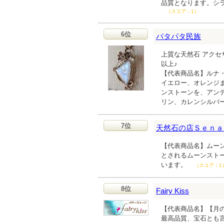
品質となります。シ
（スコア：1）
6位
パタパタ民族
上質な天然石 アクセ
以上♪
【代表商品名】ルナ・
イエロー、オレンジ
ンストーンを、アン
リン、カレンシルバ
7位
天然石の店Ｓｅｎａ
【代表商品名】ムーン
とされるムーンスト
います。
（スコア：1
8位
Fairy Kiss
【代表商品名】【月の女
最高品質、宝石とも