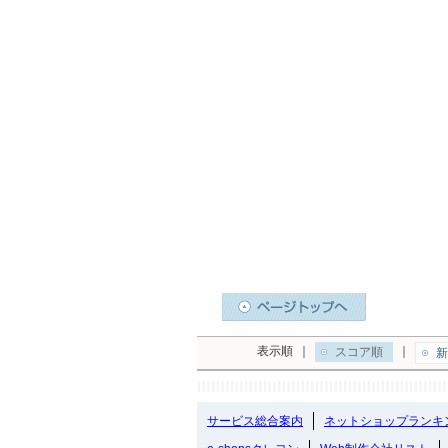
表示順
｜
｜
スコア順
新
サービス総合案内
ネットショップランキ