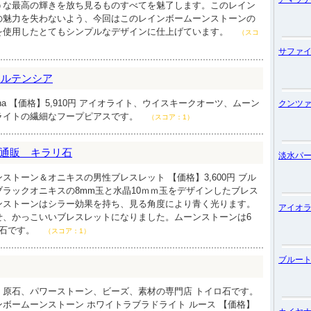
うな最高の輝きを放ち見るものすべてを魅了します。このレイン
の魅力を失わないよう、今回はこのレインボームーンストーンの
を使用したとてもシンプルなデザインに仕上げています。
（スコ
サファ
sia オルテンシア
tha 【価格】5,910円 アイオライト、ウイスキークオーツ、ムーン
クンツ
ライトの繊細なフープピアスです。
（スコア：1）
通販 キラリ石
淡水パ
ストーン＆オニキスの男性ブレスレット 【価格】3,600円 ブル
ラックオニキスの8mm玉と水晶10ｍｍ玉をデザインしたブレス
ンストーンはシラー効果を持ち、見る角度により青く光ります。
アイオ
せ、かっこいいブレスレットになりました。ムーンストーンは6
生石です。
（スコア：1）
ブルー
、原石、パワーストーン、ビーズ、素材の専門店 トイロ石です。
ボームーンストーン ホワイトラブラドライト ルース 【価格】