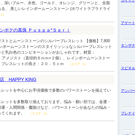
カイヤ
があり、深いブルー、水色、ゴールド、オレンジ、グリーンと、全面
る、 美しいレインボームーンストーン (ホワイトラブラドライ
：1）
アゲー
ンボクの真珠 Ｐｕｓｐａ*Ｓａｒｉ
ストとムーンストーンのシルバーブレスレット 【価格】7,800
タンザ
インボームーンストーンのスタイリッシュなシルバーブレスレット
ーと乳白色のコンビネーションがおしゃれです。材質：
の種類：アメジスト（直径約６ｍｍ×２個）、レインボームーンストー
、ブレスレットの長さ：２０．５ｃｍ
（スコア：1）
スピネ
HAPPY KING
スレットを中心にお手頃価格で多数のパワーストーンを揃えてい
アンバ
スレットを多数取り揃えております。悩み・願い別では、金運・
康運・人間関係・魔除けなど、パワーストーンがあなたの悩み・
ってくれます。
プレナ
（スコア：1）