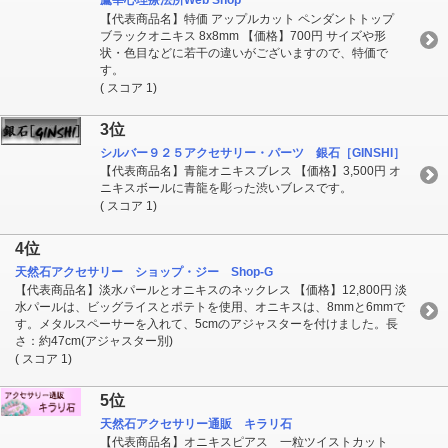
鷹宰心理療法所Web Shop
【代表商品名】特価 アップルカット ペンダントトップ
ブラックオニキス 8x8mm 【価格】700円 サイズや形
状・色目などに若干の違いがございますので、特価で
す。
( スコア 1)
3位
シルバー９２５アクセサリー・パーツ 銀石［GINSHI］
【代表商品名】青龍オニキスブレス 【価格】3,500円 オ
ニキスボールに青龍を彫った渋いブレスです。
( スコア 1)
4位
天然石アクセサリー ショップ・ジー Shop-G
【代表商品名】淡水パールとオニキスのネックレス 【価格】12,800円 淡
水パールは、ビッグライスとポテトを使用、オニキスは、8mmと6mmで
す。メタルスペーサーを入れて、5cmのアジャスターを付けました。長
さ：約47cm(アジャスター別)
( スコア 1)
5位
天然石アクセサリー通販 キラリ石
【代表商品名】オニキスピアス 一粒ツイストカット