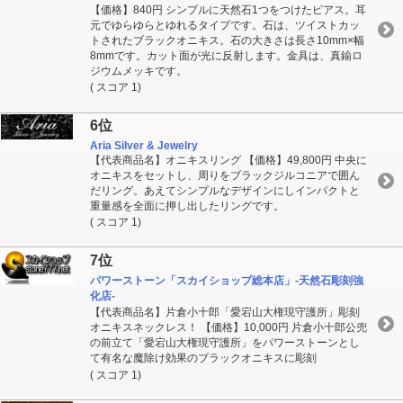
【価格】840円 シンプルに天然石1つをつけたピアス。耳
元でゆらゆらとゆれるタイプです。石は、ツイストカッ
トされたブラックオニキス。石の大きさは長さ10mm×幅
8mmです。カット面が光に反射します。金具は、真鍮ロ
ジウムメッキです。
( スコア 1)
6位
Aria Silver & Jewelry
【代表商品名】オニキスリング 【価格】49,800円 中央に
オニキスをセットし、周りをブラックジルコニアで囲ん
だリング。あえてシンプルなデザインにしインパクトと
重量感を全面に押し出したリングです。
( スコア 1)
7位
パワーストーン「スカイショップ総本店」-天然石彫刻強
化店-
【代表商品名】片倉小十郎「愛宕山大権現守護所」彫刻
オニキスネックレス！ 【価格】10,000円 片倉小十郎公兜
の前立て「愛宕山大権現守護所」をパワーストーンとし
て有名な魔除け効果のブラックオニキスに彫刻
( スコア 1)