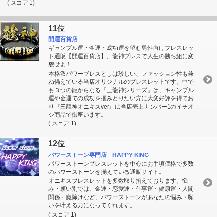
( スコア 1)
11位
開運百貨店
ギャンブル運・金運・成功運を望む男性向けブレスレッ
ト通販【開運百貨店】。龍神ブレスで人生の勝ち組に変
貌せよ！
本格派パワーブレスとしは珍しい、ファッション性も兼
ね備えている当店オリジナルのブレスレットです。中で
も３つの龍からなる『三龍神シリーズ』は、ギャンブル
運や金運での成功を掴みとりたい方に大変好評を得てお
り『三龍神オニキスver』は当店売上ナンバー1のイチオ
シ商品で御座います。
( スコア 1)
12位
パワーストーン専門店 HAPPY KING
パワーストーンブレスレットを中心にお手頃価格で多数
のパワーストーンを揃えている通販サイト。
オニキスブレスレットを多数取り揃えております。悩
み・願い別では、金運・恋愛運・仕事運・健康運・人間
関係・魔除けなど、パワーストーンがあなたの悩み・願
いを叶える力になってくれます。
( スコア 1)