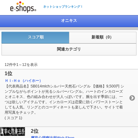
ネットショップランキング！
オニキス
スコア順
新着順（0）
関連カテゴリ
12件中1～12を表示
1位
Ｈｉ-Ｈｏ（ハイホー）
【代表商品名】SB014mlchシルバー天然石バングル 【価格】9,500円 シ
ンプルながらポイントが光るシルバーバングル。ハートのインカローズ
とオニキス、色の組み合わせが大人っぽいです。腕を出す季節には、一
つは欲しいアイテムです。インカローズは恋愛に効くパワーストーンと
しても人気。リングとのコーディネートも楽しんで下さい。サイトで着
用写真をチェック。
( スコア 1)
2位