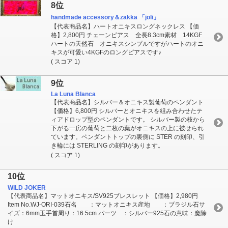
8位
handmade accessory＆zakka 「joli」
【代表商品名】ハートオニキスロングネックレス 【価
格】2,800円 チェーンピアス 全長8.3cm素材 14KGF
ハートの天然石 オニキスシンプルですがハートのオニ
キスが可愛い4KGFのロングピアスです♪
( スコア 1)
9位
La Luna Blanca
【代表商品名】シルバー＆オニキス製葡萄のペンダント
【価格】6,800円 シルバーとオニキスを組み合わせたテ
ィアドロップ型のペンダントです。 シルバー製の枝から
下がる一房の葡萄と二枚の葉がオニキスの上に被せられ
ています。ペンダントトップの裏側に STER の刻印、引
き輪には STERLING の刻印があります。
( スコア 1)
10位
WILD JOKER
【代表商品名】マットオニキス/SV925ブレスレット 【価格】2,980円
Item No.WJ-ORI-039石名 ：マットオニキス産地 ：ブラジル石サ
イズ：6mm玉手首周り：16.5cm パーツ ：シルバー925石の意味：魔除
け