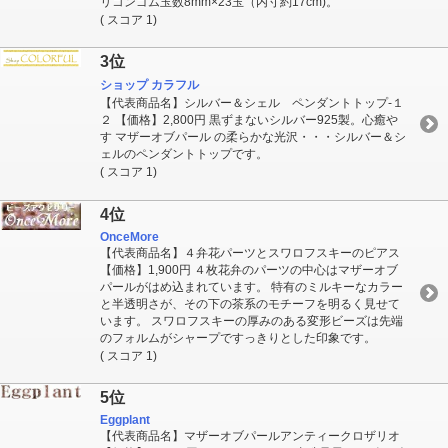
リコンゴム玉数8mm×23玉（内寸約17cm)。
( スコア 1)
3位
ショップ カラフル
【代表商品名】シルバー＆シェル ペンダントトップ-１
２ 【価格】2,800円 黒ずまないシルバー925製。心癒や
す マザーオブパール の柔らかな光沢・・・シルバー＆シ
ェルのペンダントトップです。
( スコア 1)
4位
OnceMore
【代表商品名】４弁花パーツとスワロフスキーのピアス
【価格】1,900円 ４枚花弁のパーツの中心はマザーオブ
パールがはめ込まれています。 特有のミルキーなカラー
と半透明さが、その下の茶系のモチーフを明るく見せて
います。 スワロフスキーの厚みのある変形ビーズは先端
のフォルムがシャープですっきりとした印象です。
( スコア 1)
5位
Eggplant
【代表商品名】マザーオブパールアンティークロザリオ