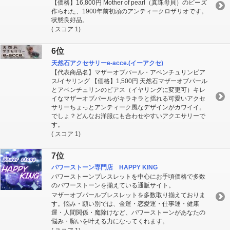
【価格】16,800円 Mother of pearl（真珠母貝）のビーズ
作られた、1900年前初頭のアンティークロザリオです。
状態良好品。
( スコア 1)
6位
天然石アクセサリーe-acce.(イーアクセ)
【代表商品名】マザーオブパール・アベンチュリンピア
ス/イヤリング 【価格】1,500円 天然石マザーオブパール
とアベンチュリンのピアス（イヤリングに変更可）キレ
イなマザーオブパールがキラキラと揺れる可愛いアクセ
サリーちょっとアンティーク風なデザインがカワイイ。
でしょ？どんなお洋服にも合わせやすいアクエサリーで
す。
( スコア 1)
7位
パワーストーン専門店 HAPPY KING
パワーストーンブレスレットを中心にお手頃価格で多数
のパワーストーンを揃えている通販サイト。
マザーオブパールブレスレットを多数取り揃えておりま
す。悩み・願い別では、金運・恋愛運・仕事運・健康
運・人間関係・魔除けなど、パワーストーンがあなたの
悩み・願いを叶える力になってくれます。