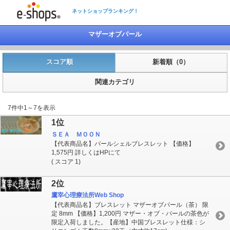
ネットショップランキング！
マザーオブパール
スコア順
新着順（0）
関連カテゴリ
7件中1～7を表示
1位
ＳＥＡ ＭＯＯＮ
【代表商品名】パールシェルブレスレット 【価格】
1,575円 詳しくはHPにて
( スコア 1)
2位
鷹宰心理療法所Web Shop
【代表商品名】ブレスレット マザーオブパール（茶） 限
定 8mm 【価格】1,200円 マザー・オブ・パールの茶色が
限定入荷しました。【産地】中国ブレスレット仕様：シ