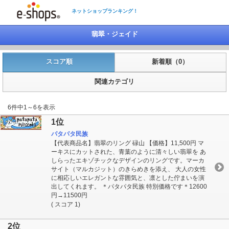
ネットショップランキング！
翡翠・ジェイド
スコア順
新着順（0）
関連カテゴリ
6件中1～6を表示
1位
パタパタ民族
【代表商品名】翡翠のリング 碌山 【価格】11,500円 マ
ーキスにカットされた、青葉のように清々しい翡翠を あ
しらったエキゾチックなデザインのリングです。マーカ
サイト（マルカジット）のきらめきを添え、 大人の女性
に相応しいエレガントな雰囲気と、凛とした佇まいを演
出してくれます。 ＊パタパタ民族 特別価格です＊12600
円→11500円
( スコア 1)
2位