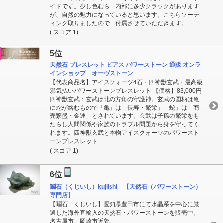
イドです。少し色むら、内部に多少クラックがあります
が、自然の魅力になっていると思います。こちらソーテ
ィング取りましたので、付属させていただきます。
( スコア 1)
5位
天然石 ブレスレット ピアス パワーストーン 通販 オンラ
インショップ オーヴストーン
【代表商品名】アイスクォーツ4石・四神獣玄武・最高級
邪気払いパワーストーンブレスレット 【価格】83,000円
四神獣玄武：玄武は北の方角の守護神。玄武の図柄は亀
に蛇が絡むもので「亀」は「長寿・繁栄」「蛇」は「商
売繁盛・金運」とされています。玄武は子孫の繁栄をも
たらし人間関係や家族のトラブル問題から身を守ってく
れます。四神獣玄武と本物アイスクォーツのパワースト
ーンブレスレット
( スコア 1)
6位
鬮石（くじいし）kujiishi 【天然石（パワーストーン）
専門店】
【鬮石 くじいし】愛知県豊田市にて水晶系を中心に厳
選した海外直輸入の天然石・パワーストーンを販売中。
名古屋市、岡崎市近郊