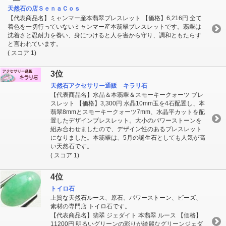
天然石の店ＳｅｎａＣｏｓ
【代表商品名】ミャンマー産本翡翠ブレスレット 【価格】6,216円 全て
着色を一切行っていないミャンマー産本翡翠ブレスレットです。翡翠は
沈着さと忍耐力を養い、身につけると人を害から守り、調和ともたらす
と言われています。
( スコア 1)
3位
天然石アクセサリー通販 キラリ石
【代表商品名】水晶＆本翡翠＆スモーキークォーツ ブレ
スレット 【価格】3,300円 水晶10mm玉を4石配置し、本
翡翠8mmとスモーキークォーツ7mm、水晶平カットを配
置したデザインブレスレット。大小のパワーストーンを
組み合わせましたので、デザイン性のあるブレスレット
になりました。本翡翠は、5月の誕生石としても人気が高
い天然石です。
( スコア 1)
4位
トイロ石
上質な天然石ルース、原石、パワーストーン、ビーズ、
素材の専門店 トイロ石です。
【代表商品名】翡翠 ジェダイト 本翡翠 ルース 【価格】
11200円 明るいグリーンの彩りが綺麗なグリーンジェダ