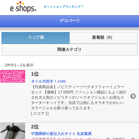
ネットショップランキング！
デコパーツ
スコア順
新着順（0）
関連カテゴリ
2件中1～2を表示
1位
ネイル大好き！.com
【代表商品名】ノビリティーソークオフフォーミュラー
セット 【価格】17,500円 ファッション雑誌にもよく紹介
され大人気のノビリティのソークオフジェル！お得なス
ターターキットです。当店では他にもキラキラかわいい
カラージェルも取り扱っております。
( スコア 1)
2位
中国商材の直仕入れサイト 丸友貿易