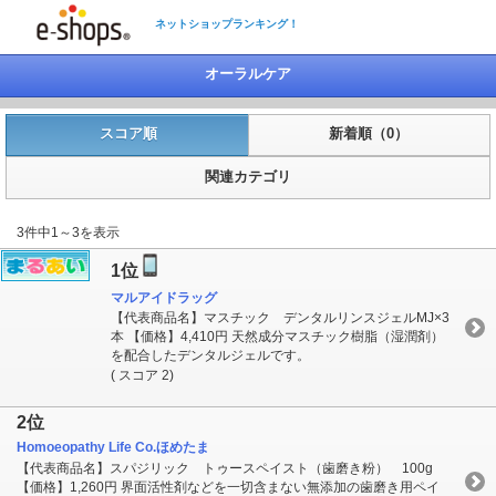
ネットショップランキング！
オーラルケア
スコア順
新着順（0）
関連カテゴリ
3件中1～3を表示
1位
マルアイドラッグ
【代表商品名】マスチック デンタルリンスジェルMJ×3
本 【価格】4,410円 天然成分マスチック樹脂（湿潤剤）
を配合したデンタルジェルです。
( スコア 2)
2位
Homoeopathy Life Co.ほめたま
【代表商品名】スパジリック トゥースペイスト（歯磨き粉） 100g
【価格】1,260円 界面活性剤などを一切含まない無添加の歯磨き用ペイ