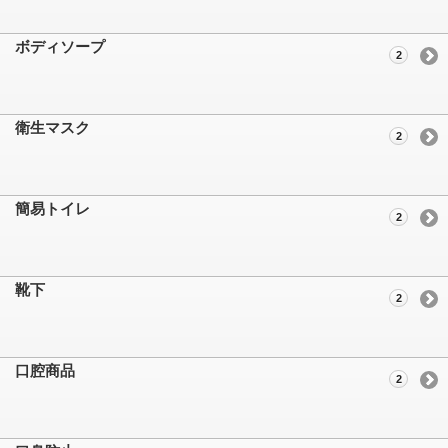
ボディソープ
2
衛生マスク
2
簡易トイレ
2
靴下
2
口腔商品
2