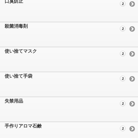
口臭防止
2
殺菌消毒剤
2
使い捨てマスク
2
使い捨て手袋
2
失禁用品
2
手作りアロマ石鹸
2