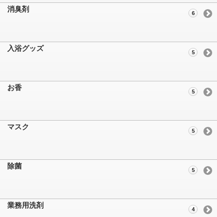
消臭剤
6
入浴グッズ
5
お香
5
マスク
5
除菌
5
業務用洗剤
4