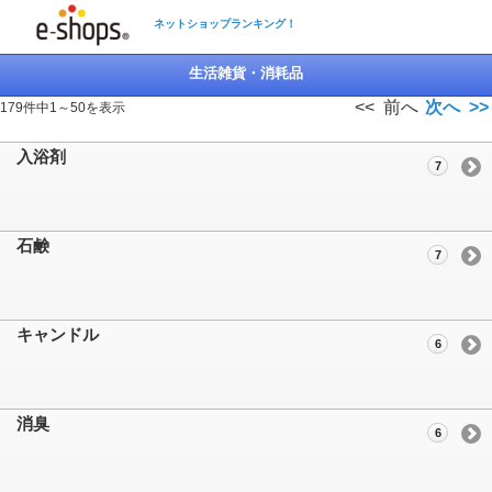
ネットショップランキング！
生活雑貨・消耗品
<< 前へ
次へ >>
179件中1～50を表示
入浴剤
7
石鹸
7
キャンドル
6
消臭
6