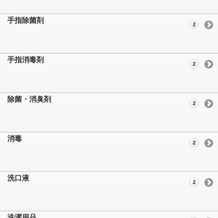
手指除菌剤
2
手指消毒剤
2
除菌・消臭剤
2
消毒
2
洗口液
2
洗濯用品