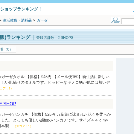
トショップランキング！
>
生活雑貨・消耗品
>
ガーゼ
販)ランキング
｜
登録店舗数 2 SHOPS
着（0）
ガーゼタオル 【価格】945円 【メール便160】新生活に新しい
さしい肌触りのタオルです。ヒッピーなキノコ柄が他には無いデ
コア：1）
E SHOP
ガーゼハンカチ 【価格】525円 万葉集に詠まれた花々を柔らか
トした、とっても優しい感触のハンカチです。サイズ４４ｃｍ×
日本製
（スコア：1）