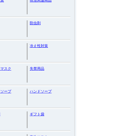
対策
排泄関連商品
防虫剤
冷え性対策
てマスク
失禁用品
ーソープ
ハンドソープ
剤
ギフト袋