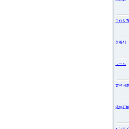
手作り
芳香剤
シール
業務用
液体石
ハンド