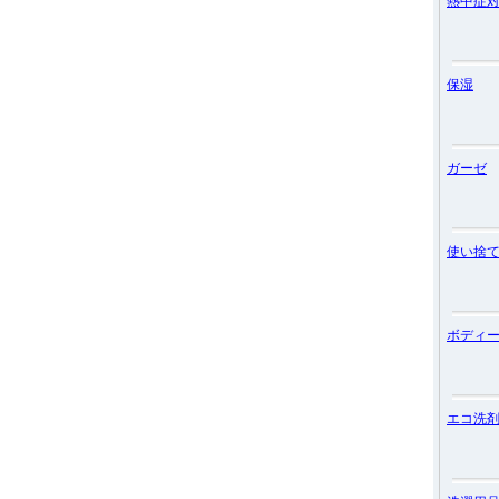
熱中症
保湿
ガーゼ
使い捨
ボディ
エコ洗