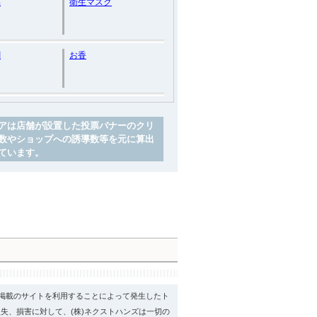
品
衛生マスク
剤
お香
アは店舗が設置した投票バナーのクリ
数やショップへの誘導数等を元に算出
ています。
psに掲載のサイトを利用することによって発生したト
失、損害に対して、(株)ネクストハンズは一切の