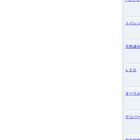
トイレ
天然成
ＬＥＤ
オーラ
デコパ