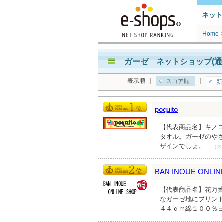
ネッ
Home
ガーゼ ネットショップ(通
表示順
｜
｜
スコア順
新
poquito
【代表商品名】キノコ
タオル。ガーゼのや
ザインでしょ。
（ス
BAN INOUE ONLIN
【代表商品名】花万葉
なガーゼ地にプリン
４４ｃｍ綿１００％