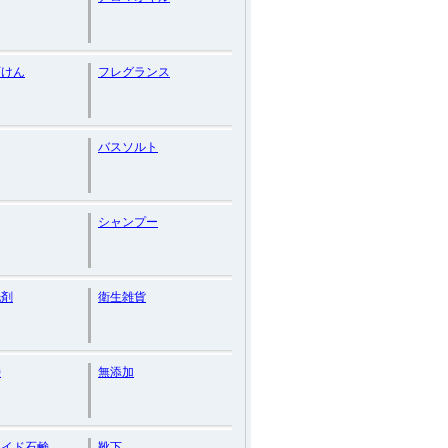
石けん
フレグランス
バスソルト
シャンプー
洗剤
衛生雑貨
鹸
無添加
メイド石鹸
靴下