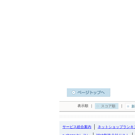
表示順
｜
｜
スコア順
新
サービス総合案内
ネットショップランキ