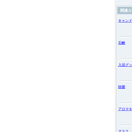
関連カ
キャン
石鹸
入浴グ
除菌
アロマ
マスク