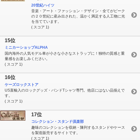
20世紀ハイツ
音楽・アート・ファッション・デザイン・全てがピーク
の２０世紀に産み出された、温かく満足する人工物に光
を当てています。
( スコア 1)
15位
ミニカーショップALPHA
国内海外の人気モデル車が小さな小さなストラップに！独特の質感と重
量感をお楽しみください。
( スコア 1)
16位
ケーズロックストア
US直輸入のロックグッズ・バンドTシャツ専門。他店にはない品揃えで
す。
( スコア 1)
17位
コレクション・スタンド倶楽部
趣味のコレクションを収納・陳列するスタンドやケース
を製造販売するサイトです。
( スコア 1)