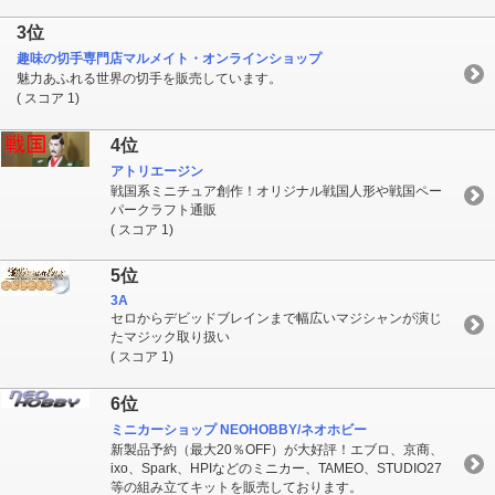
3位
趣味の切手専門店マルメイト・オンラインショップ
魅力あふれる世界の切手を販売しています。
( スコア 1)
4位
アトリエージン
戦国系ミニチュア創作！オリジナル戦国人形や戦国ペー
パークラフト通販
( スコア 1)
5位
3A
セロからデビッドブレインまで幅広いマジシャンが演じ
たマジック取り扱い
( スコア 1)
6位
ミニカーショップ NEOHOBBY/ネオホビー
新製品予約（最大20％OFF）が大好評！エブロ、京商、
ixo、Spark、HPIなどのミニカー、TAMEO、STUDIO27
等の組み立てキットを販売しております。