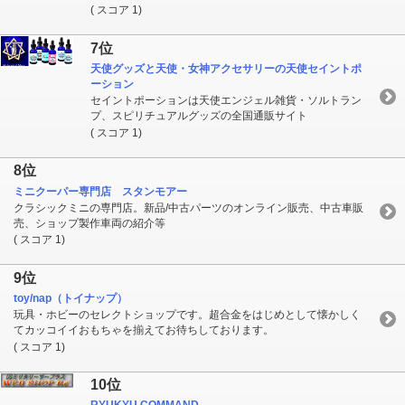
( スコア 1)
7位
天使グッズと天使・女神アクセサリーの天使セイントポ
ーション
セイントポーションは天使エンジェル雑貨・ソルトラン
プ、スピリチュアルグッズの全国通販サイト
( スコア 1)
8位
ミニクーパー専門店 スタンモアー
クラシックミニの専門店。新品/中古パーツのオンライン販売、中古車販
売、ショップ製作車両の紹介等
( スコア 1)
9位
toy/nap（トイナップ）
玩具・ホビーのセレクトショップです。超合金をはじめとして懐かしく
てカッコイイおもちゃを揃えてお待ちしております。
( スコア 1)
10位
RYUKYU COMMAND