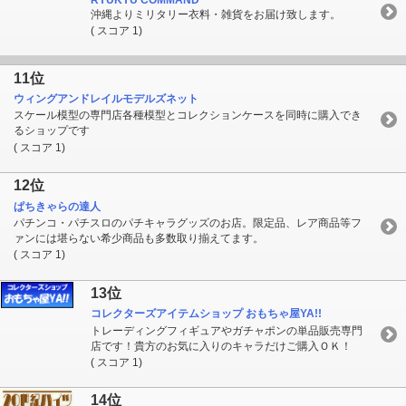
沖縄よりミリタリー衣料・雑貨をお届け致します。
( スコア 1)
11位
ウィングアンドレイルモデルズネット
スケール模型の専門店各種模型とコレクションケースを同時に購入でき
るショップです
( スコア 1)
12位
ぱちきゃらの達人
パチンコ・パチスロのパチキャラグッズのお店。限定品、レア商品等フ
ァンには堪らない希少商品も多数取り揃えてます。
( スコア 1)
13位
コレクターズアイテムショップ おもちゃ屋YA!!
トレーディングフィギュアやガチャポンの単品販売専門
店です！貴方のお気に入りのキャラだけご購入ＯＫ！
( スコア 1)
14位