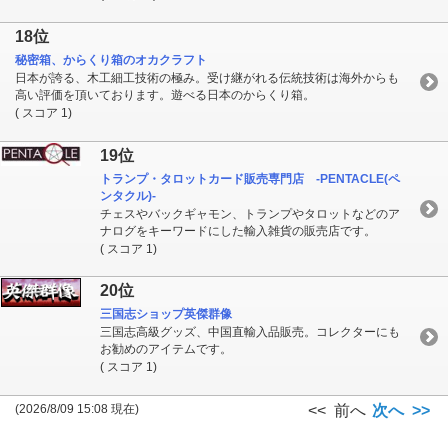
18位
秘密箱、からくり箱のオカクラフト
日本が誇る、木工細工技術の極み。受け継がれる伝統技術は海外からも
高い評価を頂いております。遊べる日本のからくり箱。
( スコア 1)
19位
トランプ・タロットカード販売専門店 -PENTACLE(ペ
ンタクル)-
チェスやバックギャモン、トランプやタロットなどのア
ナログをキーワードにした輸入雑貨の販売店です。
( スコア 1)
20位
三国志ショップ英傑群像
三国志高級グッズ、中国直輸入品販売。コレクターにも
お勧めのアイテムです。
( スコア 1)
(2026/8/09 15:08 現在)
<< 前へ
次へ >>