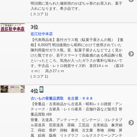
明治期に造られた備前焼のかぼちゃ形のお茶入れ、菓子
入れになります。希少品です。
( スコア 1)
3位
近江社中本店
【代表商品名】蓋付ガラス瓶（駄菓子屋さんの瓶） 【価
格】6,000円 明治後期から昭和にかけて使用されていた
陳列用蓋付ガラス瓶。昔、駄菓子屋さんなどでよく見か
けた瓶ですが、若干スマートで高級感のある商品飾り瓶
といったところ。気泡が入ったガラスが素朴な味わいで
す。中古品・レトロ雑貨サイズ約 直径14ｃｍ （蓋18
ｃｍ） 高さ27ｃｍ
( スコア 1)
4位
古いもの骨董品買取 名古屋・Ｒ８８
【骨董品・古美術品から古道具・昭和レトロ雑貨・アン
ティーク・古家具・レトロ家具・店舗什器など販売】骨
董品買取 r88
骨董、古道具、アンティーク、ビンテージ、コレクタブ
ル茶道具 煎茶道具 茶碗 工芸品 古美術品 象牙細
工 蒔絵 香炉 掛軸 書画 古文書 巻物 掛軸 屏
風 絵画 版画 リトグラフ シルクスクリーンアンテ