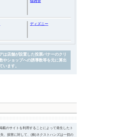
猫雑貨
ス
ディズニー
アは店舗が設置した投票バナーのクリ
数やショップへの誘導数等を元に算出
ています。
psに掲載のサイトを利用することによって発生したト
失、損害に対して、(株)ネクストハンズは一切の