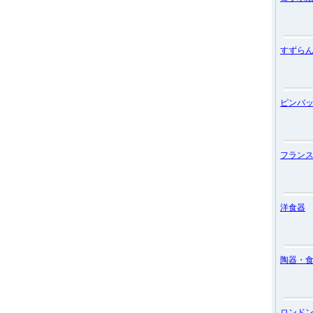
すずら
ピンバ
フラン
洋食器
陶器・
ロンド