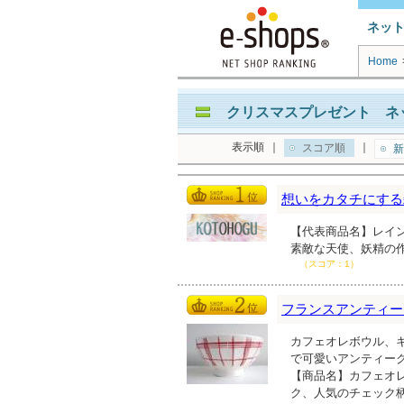
ネッ
Home
クリスマスプレゼント ネ
表示順
｜
｜
スコア順
新
想いをカタチにする
【代表商品名】レインボ
素敵な天使、妖精の
（スコア：1）
フランスアンティーク雑貨
カフェオレボウル、
で可愛いアンティー
【商品名】カフェオレ
ク、人気のチェック