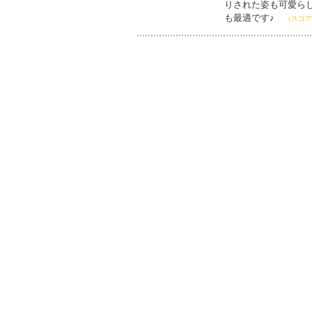
りされた姿も可愛ら
も最適です♪
（スコア