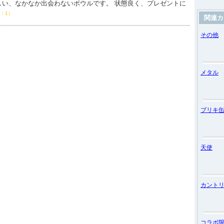
しい、なかなか出会わないボウルです。 状態良く、プレゼントに
：1）
関連カ
その他
メタル
ブリキ
天使
カント
コラボ