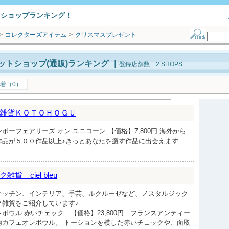
トショップランキング！
>
コレクターズアイテム
>
クリスマスプレゼント
ットショップ(通販)ランキング
｜
登録店舗数 2 SHOPS
着（0）
雑貨ＫＯＴＯＨＯＧＵ
ーフェアリーズ オン ユニコーン 【価格】7,800円 海外から
作品が５００作品以上♪きっとあなたを癒す作品に出会えます
 ciel bleu
キッチン、インテリア、手芸、ルクルーゼなど、ノスタルジック
ク雑貨をご紹介しています♪
ボウル 赤いチェック 【価格】23,800円 フランスアンティー
柄カフェオレボウル。 トーションを模した赤いチェックや、面取