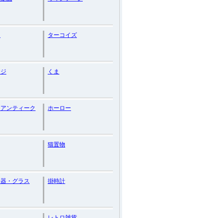
ん
ターコイズ
ッジ
くま
スアンティーク
ホーロー
猫置物
食器・グラス
掛時計
ン
レトロ雑貨