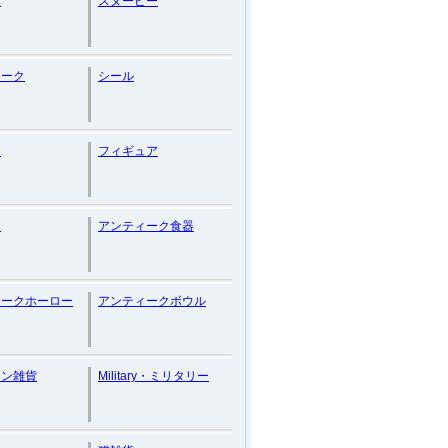
ー
スヌーピー
ィーク
シール
ン
フィギュア
ス
アンティーク食器
ィークホーロー
アンティークボウル
カン雑貨
Military・ミリタリー