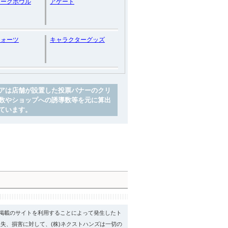
ィークボウル
アゲート
クォーツ
キャラクターグッズ
アは店舗が設置した投票バナーのクリ
数やショップへの誘導数等を元に算出
ています。
psに掲載のサイトを利用することによって発生したト
失、損害に対して、(株)ネクストハンズは一切の