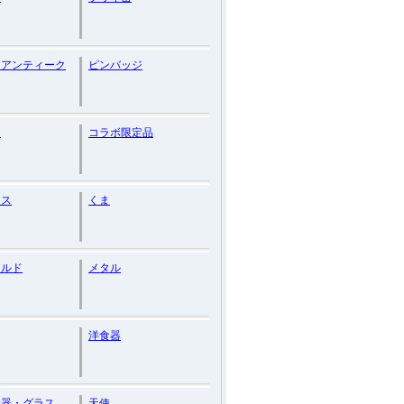
スアンティーク
ピンバッジ
ん
コラボ限定品
マス
くま
ナルド
メタル
洋食器
食器・グラス
天使