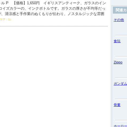
ル P 【価格】1,650円 イギリスアンティーク、ガラスのイン
ーコイズカラーの、インクボトルです。ガラスの厚さが不均等だっ
関連カ
が、清涼感と手作業のぬくもりが伝わり、ノスタルジックな雰囲
コア：1）
その他
食玩
Zippo
ガンダ
骨董
ホーロ