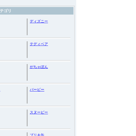
テゴリ
ディズニー
テディベア
がちゃぽん
ム
バービー
スヌーピー
ー
ブリキ缶