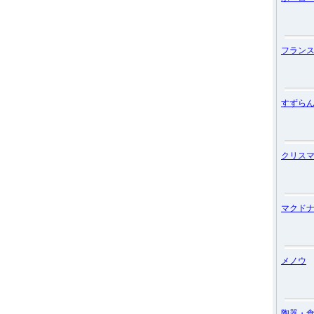
フラン
すずら
クリス
マクド
メノウ
陶器・