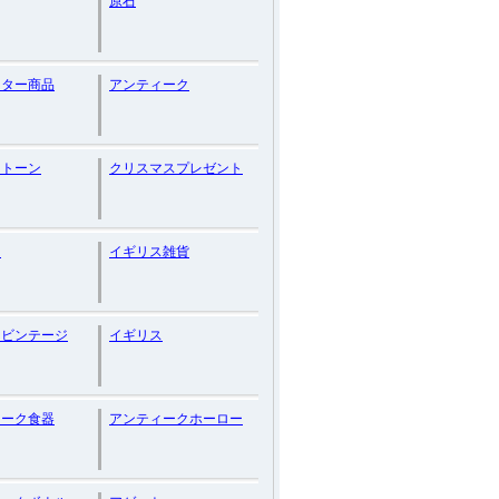
原石
クター商品
アンティーク
ストーン
クリスマスプレゼント
ス
イギリス雑貨
スビンテージ
イギリス
ィーク食器
アンティークホーロー