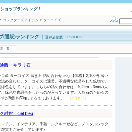
トショップランキング！
>
コレクターズアイテム
>
ターコイズ
(通販)ランキング
｜
登録店舗数 2 SHOPS
着（0）
通販 キラリ石
産 ターコイズ 磨き石 詰め合わせ 50g 【価格】2,100円 磨い
の詰め合わせ。ターコイズは通常、不透明な結晶をした鉱物で、
緑色をしています。こちらの詰め合わせは、約2cm～3cmの大
す。緑色や青緑色をしたものが入っています。天然石のため石の
すが8個 約50gにそろえてあります。
（スコア：1）
 ciel bleu
キッチン、インテリア、手芸、ルクルーゼなど、ノスタルジック
ク雑貨をご紹介しています♪