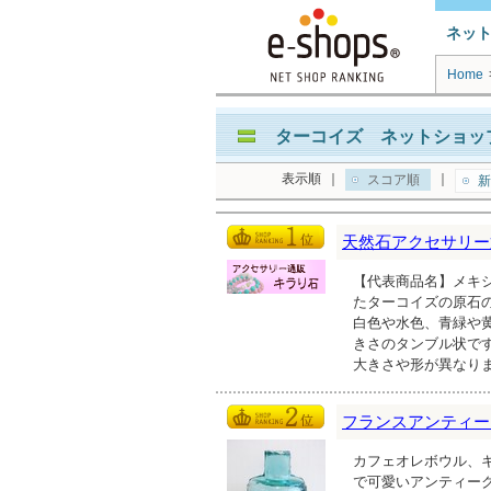
ネッ
Home
ターコイズ ネットショップ
表示順
｜
｜
スコア順
新
天然石アクセサリー
【代表商品名】メキシコ
たターコイズの原石
白色や水色、青緑や黄
きさのタンブル状で
大きさや形が異なりま
フランスアンティーク雑貨
カフェオレボウル、
で可愛いアンティー