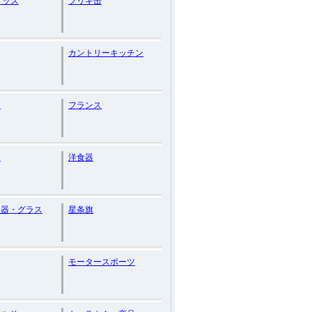
グッズ
ブリキ缶
カントリーキッチン
ン
フランス
ン
洋食器
食器・グラス
星条旗
モータースポーツ