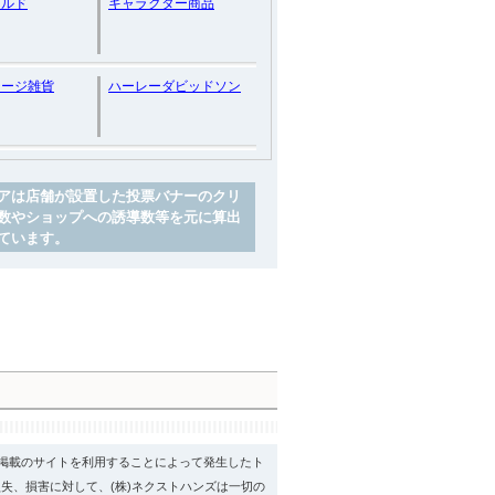
ナルド
キャラクター商品
テージ雑貨
ハーレーダビッドソン
アは店舗が設置した投票バナーのクリ
数やショップへの誘導数等を元に算出
ています。
psに掲載のサイトを利用することによって発生したト
失、損害に対して、(株)ネクストハンズは一切の