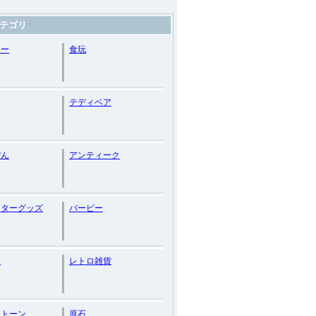
テゴリ
ニー
食玩
テディベア
ぽん
アンティーク
クターグッズ
バービー
ム
レトロ雑貨
ストーン
原石