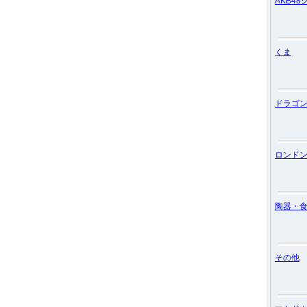
AKB48
くま
ドラゴ
ロンド
陶器・
その他