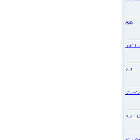
水晶
イギリ
人形
プレゼ
スヌー
ピンバ