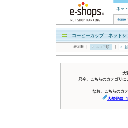
ネッ
Home
コーヒーカップ ネットショ
表示順
｜
｜
スコア順
新
大
只今、こちらのカテゴリに
なお、こちらのカ
店舗登録（