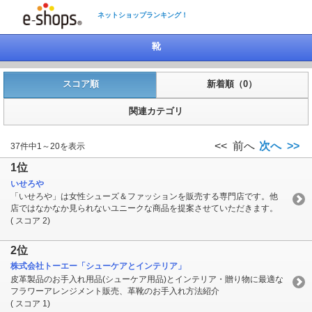
ネットショップランキング！
靴
スコア順
新着順（0）
関連カテゴリ
<< 前へ
次へ >>
37件中1～20を表示
1位
いせろや
「いせろや」は女性シューズ＆ファッションを販売する専門店です。他
店ではなかなか見られないユニークな商品を提案させていただきます。
( スコア 2)
2位
株式会社トーエー「シューケアとインテリア」
皮革製品のお手入れ用品(シューケア用品)とインテリア・贈り物に最適な
フラワーアレンジメント販売、革靴のお手入れ方法紹介
( スコア 1)