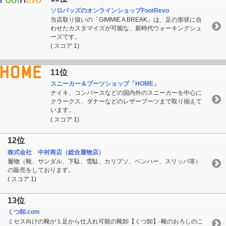
ソロパッズのオンラインショップFootRevo
当店取り扱いの「GIMMIE A BREAK」は、足の形状に合
わせたカスタマイズが可能な、新時代ウォーキングシュ
ーズです。
( スコア 1)
11位
スニーカー＆ブーツショップ「HOME」
ナイキ、コンバースなどの国内外のスニーカーを中心に
クラークス、ダナーなどのレザーブーツまで取り揃えて
います。
( スコア 1)
12位
株式会社 中村商店（総合履物店）
履物（靴、サンダル、下駄、雪駄、カリプソ、ベンハー、スリッパ等）
の販売をしております。
( スコア 1)
13位
くつ卸.com
ミセス向けの靴が１足から仕入れ可能の靴卸【くつ卸】-靴のおろしのこ