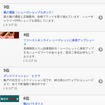
3位
靴の通販〔シューズショップエポック〕
婦人靴の通販と店舗案内。各種ブランドを取り揃えています、シューギ
ャラリーOTAショップも併設しています。
( スコア 1)
4位
ファーストオンライン シークレットに身長アップシュー
ズ
美脚脚長スリム効果期待大！シークレットに身長アップ
するシューズブーツがあります。是非ご来店お待ちして
おります。
( スコア 1)
5位
ダンスファッション ヒラマ
亀戸の社交ダンスファッション店です。紳士婦人のウェアからシューズ
まで、全て下町価格で奉仕中です。
( スコア 1)
6位
靴のパラダイス