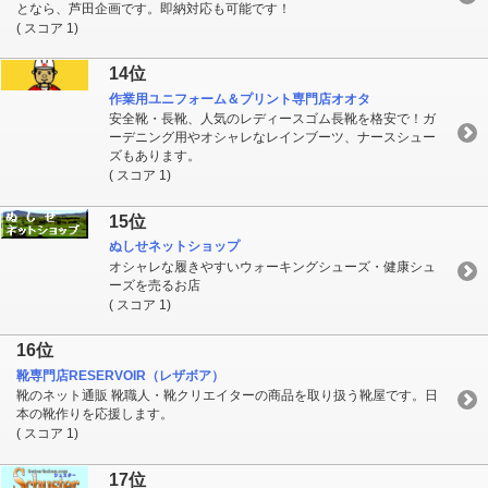
となら、芦田企画です。即納対応も可能です！
( スコア 1)
14位
作業用ユニフォーム＆プリント専門店オオタ
安全靴・長靴、人気のレディースゴム長靴を格安で！ガ
ーデニング用やオシャレなレインブーツ、ナースシュー
ズもあります。
( スコア 1)
15位
ぬしせネットショップ
オシャレな履きやすいウォーキングシューズ・健康シュ
ーズを売るお店
( スコア 1)
16位
靴専門店RESERVOIR（レザボア）
靴のネット通販 靴職人・靴クリエイターの商品を取り扱う靴屋です。日
本の靴作りを応援します。
( スコア 1)
17位