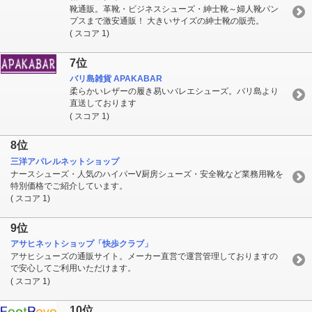
靴通販。革靴・ビジネスシューズ・紳士靴～婦人靴パン
プスまで激安通販！ 大きいサイズの紳士靴の販売。
( スコア 1)
7位
バリ島雑貨 APAKABAR
柔らかいレザーの履き易いバレエシューズ。バリ島より
直送しております
( スコア 1)
8位
三洋アパレルネットショップ
ナースシューズ・人気のハイパーV厨房シューズ・安全靴など業務用靴を
特別価格でご紹介しています。
( スコア 1)
9位
アサヒネットショップ「快歩クラブ」
アサヒシューズの通販サイト。メーカー直営で運営管理しておりますの
で安心してご利用いただけます。
( スコア 1)
10位