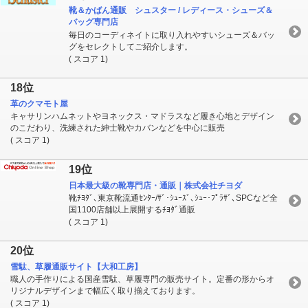
靴＆かばん通販 シュスター / レディース・シューズ＆
バッグ専門店
毎日のコーディネイトに取り入れやすいシューズ＆バッ
グをセレクトしてご紹介します。
( スコア 1)
18位
革のクマモト屋
キャサリンハムネットやヨネックス・マドラスなど履き心地とデザイン
のこだわり、洗練された紳士靴やカバンなどを中心に販売
( スコア 1)
19位
日本最大級の靴専門店・通販｜株式会社チヨダ
靴ﾁﾖﾀﾞ､東京靴流通ｾﾝﾀｰ/ｻﾞ･ｼｭｰｽﾞ､ｼｭｰ･ﾌﾟﾗｻﾞ､SPCなど全
国1100店舗以上展開するﾁﾖﾀﾞ通販
( スコア 1)
20位
雪駄、草履通販サイト【大和工房】
職人の手作りによる国産雪駄、草履専門の販売サイト。定番の形からオ
リジナルデザインまで幅広く取り揃えております。
( スコア 1)