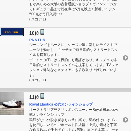
もが楽しめる大阪の古着通販ショップ！ヴィンテージか
らレギュラー品まで総在庫は5万点以上！新着アイテム
500点が毎日入荷中！
( スコア 1)
10位
RNA FUN
ジーニングをベースに、シーズン毎に新しいテイストで
エッジを効かし、 キッチェで非日常的なストリートスタ
イルを提案します。
デニムの加工には世界的にも定評があり、キッチェで非
日常的なストリートスタイルを提案しています。TV,ファ
ッション雑誌などメディアにも多数取り上げられていま
す。
( スコア 1)
11位
Royal Elastics 公式オンラインショップ
オーストラリア発スリッポンスニーカーRoyal Elastics公
式オンラインショップ
靴紐がない分脱ぎ履きも非常に楽で、締め付けにはゴム
を使用しているのでホールド性抜群！上質な素材と丁寧
な作り込みで仕上げています♪気楽に履ける本革スニーカ