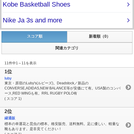
スコア順
新着順（0）
関連カテゴリ
11件中1～11を表示
1位
luby
東京・原宿のLuby's(ルビーズ)。Deadstock／新品の
CONVERSE,ADIDAS,NEW BALANCE等が安価にて有。USA製のコンバ
ース,RED WINGも有。RRL RUGBY POLO有
( スコア 1)
2位
縁通販
標本の幸運花と昆虫の標本。格安販売、送料無料。足に優しい、軽量な
靴もあります。是非見てください！