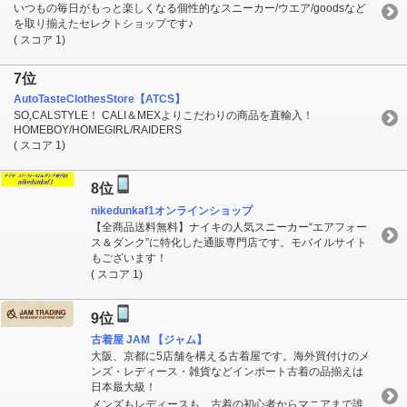
いつもの毎日がもっと楽しくなる個性的なスニーカー/ウエア/goodsなど
を取り揃えたセレクトショップです♪
( スコア 1)
7位
AutoTasteClothesStore【ATCS】
SO,CALSTYLE！ CALI＆MEXよりこだわりの商品を直輸入！
HOMEBOY/HOMEGIRL/RAIDERS
( スコア 1)
8位
nikedunkaf1オンラインショップ
【全商品送料無料】ナイキの人気スニーカー“エアフォー
ス＆ダンク”に特化した通販専門店です。モバイルサイト
もございます！
( スコア 1)
9位
古着屋 JAM 【ジャム】
大阪、京都に5店舗を構える古着屋です。海外買付けのメ
ンズ・レディース・雑貨などインポート古着の品揃えは
日本最大級！
メンズもレディースも、古着の初心者からマニアまで誰