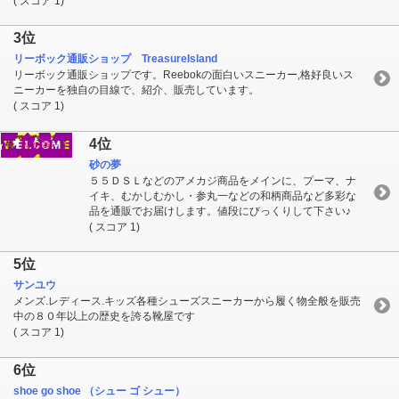
( スコア 1)
3位
リーボック通販ショップ TreasureIsland
リーボック通販ショップです。Reebokの面白いスニーカー,格好良いス
ニーカーを独自の目線で、紹介、販売しています。
( スコア 1)
4位
砂の夢
５５ＤＳＬなどのアメカジ商品をメインに、プーマ、ナ
イキ、むかしむかし・参丸一などの和柄商品など多彩な
品を通販でお届けします。値段にびっくりして下さい♪
( スコア 1)
5位
サンユウ
メンズ.レディース.キッズ各種シューズスニーカーから履く物全般を販売
中の８０年以上の歴史を誇る靴屋です
( スコア 1)
6位
shoe go shoe （シュー ゴ シュー）