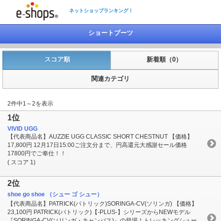
ネットショップランキング！
ショートブーツ
スコア順
新着順（0）
関連カテゴリ
2件中1～2を表示
1位
VIVID UGG
【代表商品名】AUZZIE UGG CLASSIC SHORT CHESTNUT 【価格】
17,800円 12月17日15:00ご注文分まで、円高還元大感謝セール価格
17800円でご奉仕！！
( スコア 1)
2位
shoe go shoe （シュー ゴ シュー）
【代表商品名】PATRICK(パトリック)SORINGA-CV(ソリンガ) 【価格】
23,100円 PATRICK(パトリック)【-PLUS-】シリーズからNEWモデル
『SORINGA-CV(ソリンガ・キャンバス)』の登場！トレッキングシュー