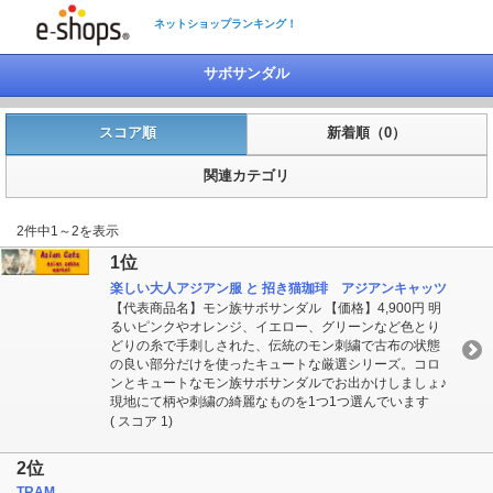
ネットショップランキング！
サボサンダル
スコア順
新着順（0）
関連カテゴリ
2件中1～2を表示
1位
楽しい大人アジアン服 と 招き猫珈琲 アジアンキャッツ
【代表商品名】モン族サボサンダル 【価格】4,900円 明
るいピンクやオレンジ、イエロー、グリーンなど色とり
どりの糸で手刺しされた、伝統のモン刺繍で古布の状態
の良い部分だけを使ったキュートな厳選シリーズ。コロ
ンとキュートなモン族サボサンダルでお出かけしましょ♪
現地にて柄や刺繍の綺麗なものを1つ1つ選んでいます
( スコア 1)
2位
TRAM