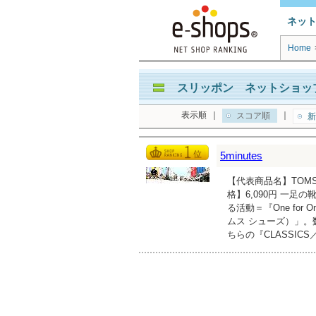
ネッ
Home
スリッポン ネットショップ
表示順
｜
｜
スコア順
新
5minutes
【代表商品名】TOMS
格】6,090円 一
る活動＝『One for
ムス シューズ）」
ちらの『CLASSI