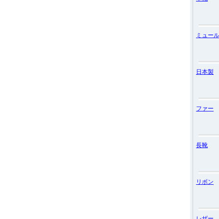
ミュー
日本製
ファー
長靴
リボン
レザー