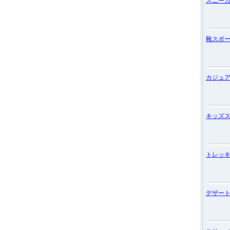
スニー
靴スポ
カジュ
キッズ
トレッ
デザー