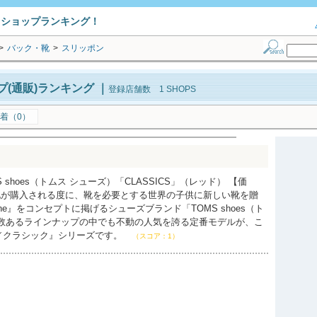
トショップランキング！
>
バック・靴
>
スリッポン
(通販)ランキング
｜
登録店舗数 1 SHOPS
着（0）
 shoes（トムス シューズ）「CLASSICS」（レッド） 【価
足の靴が購入される度に、靴を必要とする世界の子供に新しい靴を贈
 One』をコンセプトに掲げるシューズブランド「TOMS shoes（ト
。数あるラインナップの中でも不動の人気を誇る定番モデルが、こ
CS／クラシック』シリーズです。
（スコア：1）