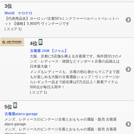
3位
World ケロケロ
【代表商品名】ヨーロッパ古着50’sミンクファーベルベットベレットハ
ット 【価格】5,900円 ヴィンテージです
( スコア 1)
4位
古着屋 JAM 【ジャム】
大阪、京都に5店舗を構える古着屋です。海外買付けのメ
ンズ・レディース・雑貨などインポート古着の品揃えは
日本最大級！
メンズもレディースも、古着の初心者からマニアまで誰
もが楽しめる大阪の古着通販ショップ！ヴィンテージか
らレギュラー品まで総在庫は5万点以上！新着アイテム
500点が毎日入荷中！
( スコア 1)
5位
古着屋ataco garage
メンズ、レディースのビンテージ古着とおもちゃの通販・販売 古着屋
ataco garage
メンズ、レディースのビンテージ古着とおもちゃの通販・販売 古着屋
ataco garage