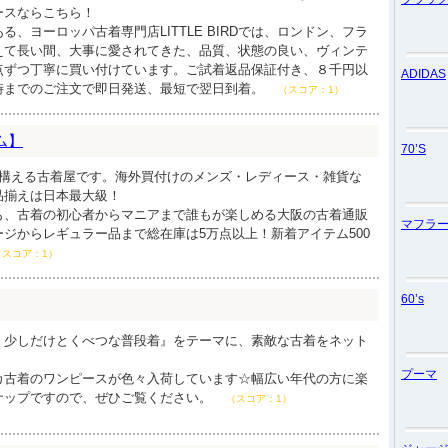
ースならこちら！
る、ヨーロッパ古着専門店LITTLE BIRDでは、ロンドン、フラ
えて長い間、大事に愛されてきた、品質、状態の良い、ヴィンテ
点ずつ丁寧に買い付けています。ご試着返品保証付き、８千円以
ADIDAS
時までのご注文で即日発送、最短で翌日到着。
（スコア：1）
ム】
70’S
を構える古着屋です。海外買付けのメンズ・レディース・雑貨な
品揃えは日本最大級！
も、古着の初心者からマニアまで誰もが楽しめる大阪の古着通販
マフラ
ジからレギュラー品まで総在庫は5万点以上！新着アイテム500
（スコア：1）
60’s
、少しだけとくべつな普段着』をテーマに、素敵な古着をネット
プーマ
カ古着のワンピースが色々入荷しています☆幅広い年代の方に楽
ナップですので、ぜひご覧ください。
（スコア：1）