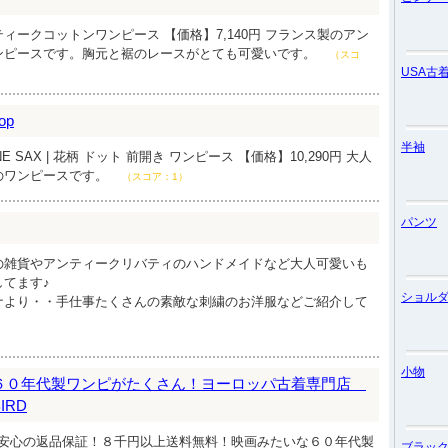
ィークコットンワンピース 【価格】7,140円 フランス製のアン
ンピースです。胸元と裾のレースがとても可愛いです。
（スコ
USA古
op
半袖
 SAX | 花柄 ドット 前開き ワンピース 【価格】10,290円 大人
のワンピースです。
（スコア：1）
パンツ
の雑貨やアンティークリバティのハンドメイドなど大人可愛いも
てます♪
ショル
ナより・・手仕事たくさんの素敵な刺繍のお洋服などご紹介して
小物
】６０年代製ワンピがたくさん！ヨーロッパ古着専門店
IRD
、安心の返品保証！８千円以上送料無料！映画みたいな６０年代製
ブラッ