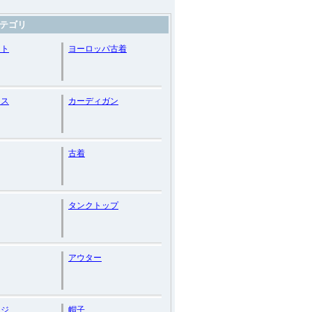
テゴリ
ット
ヨーロッパ古着
ース
カーディガン
古着
タンクトップ
アウター
ージ
帽子