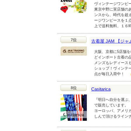
ヴィンテージワンピ
東京中野に実店舗のあ
ンスから、時代を超
ージワンピースを１
上で送料無料、１６
7位
古着屋 JAM 【ジャ
大阪、京都に5店舗
どインポート古着の
メンズもレディース
ショップ！ヴィンテー
点が毎日入荷中！
8位
Casitarica
『明日へ自分を運ぶ
で販売しています。
ヨーロッパ、アメリ
しんで頂けるライン