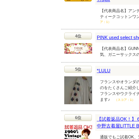
【代表商品名】アンテ
ティークコットンワ
ア：1）
4位
PINK used select sh
【代表商品名】GUNNE
気、ガニーサックス
5位
*LULU
フランスやオランダ
のをたくさんご紹介し
フランスやウクライ
ます♪
（スコア：1）
6位
【試着返品OK！
中野古着屋LITTLE B
通販でもご試着OK