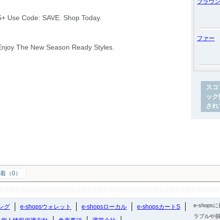
ブラウ
ファー
スコ
ック
され
着（0）
e-sho
ング
e-shopsウォレット
e-shopsローカル
e-shopsカートS
ラブルや損