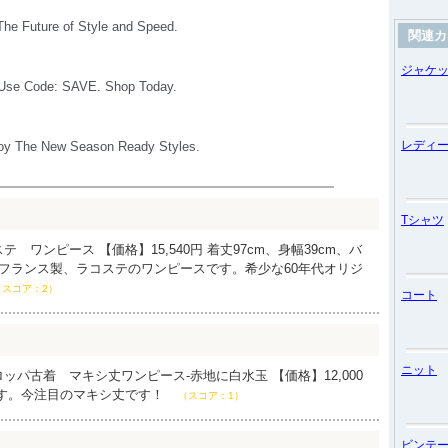
関連カ
ジャケ
レディ
Tシャツ
 ワンピース 【価格】15,540円 着丈97cm、身幅39cm、バ
代、フランス製、ラコステのワンピースです。希少な60年代オリジ
（スコア：2）
コート
ニット
ッパ古着 マキシ丈ワンピース‐赤地に白水玉 【価格】12,000
です。今注目のマキシ丈です！
（スコア：1）
ビンテ