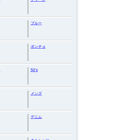
ブルー
ポンチョ
ー
50’s
メンズ
デニム