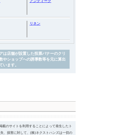
ン
アンティーク
リネン
アは店舗が設置した投票バナーのクリ
数やショップへの誘導数等を元に算出
ています。
psに掲載のサイトを利用することによって発生したト
失、損害に対して、(株)ネクストハンズは一切の