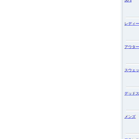
50’s
レディ
アウタ
スウェ
デッド
メンズ