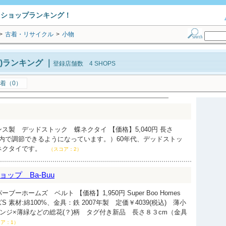
トショップランキング！
>
古着・リサイクル
>
小物
)ランキング
｜
登録店舗数 4 SHOPS
着（0）
ス製 デッドストック 蝶ネクタイ 【価格】5,040円 長さ
の範囲内で調節できるようになっています。）60年代、デッドストッ
ネクタイです。
（スコア：2）
ップ Ba-Buu
ーホームズ ベルト 【価格】1,950円 Super Boo Homes
 素材:綿100%、金具：鉄 2007年製 定価￥4039(税込) 薄小
ンジ×薄緑などの総花(？)柄 タグ付き新品 長さ８３cm（金具
ア：1）