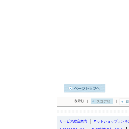
表示順
｜
｜
スコア順
新
サービス総合案内
ネットショップランキ