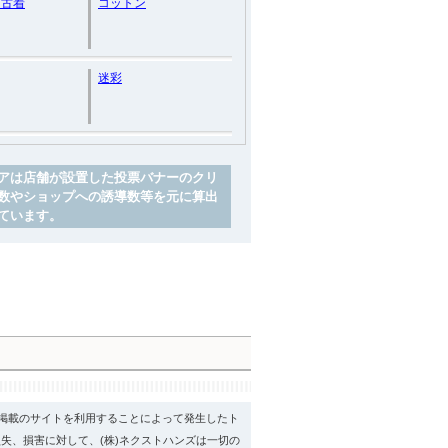
ス古着
コットン
迷彩
アは店舗が設置した投票バナーのクリ
数やショップへの誘導数等を元に算出
ています。
psに掲載のサイトを利用することによって発生したト
失、損害に対して、(株)ネクストハンズは一切の