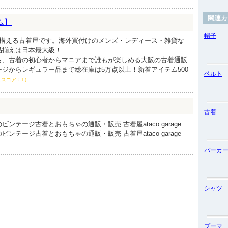
関連カ
ム】
帽子
を構える古着屋です。海外買付けのメンズ・レディース・雑貨な
品揃えは日本最大級！
も、古着の初心者からマニアまで誰もが楽しめる大阪の古着通販
ジからレギュラー品まで総在庫は5万点以上！新着アイテム500
ベルト
（スコア：1）
古着
ンテージ古着とおもちゃの通販・販売 古着屋ataco garage
ンテージ古着とおもちゃの通販・販売 古着屋ataco garage
パーカ
シャツ
プーマ