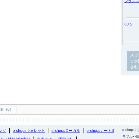
フラン
80’S
スコ
ック
され
着（0）
e-sho
ング
e-shopsウォレット
e-shopsローカル
e-shopsカートS
ラブルや損