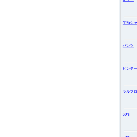
半袖シ
パンツ
ビンテー
ラルフ
60’s