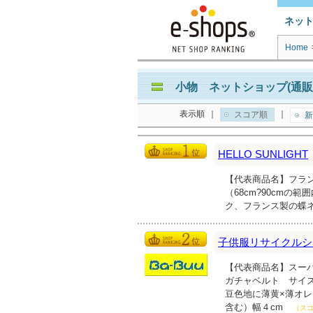
ネッ
Home
小物 ネットショップ(通販
表示順
｜
｜
スコア順
新
HELLO SUNLIGHT
【代表商品名】フラン
（68cm?90cm
ク、フランス製の蝶
子供服リサイクルショ
【代表商品名】スーパーブ
ガチャベルト サイズS
豆色地に薄黄×薄オレ
含む）幅４cm
（スコ