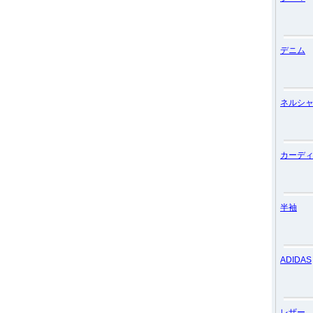
デニム
ネルシ
カーデ
半袖
ADIDAS
レザー