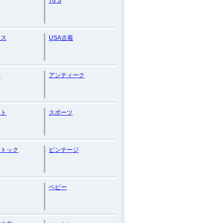
70’S
ース
USA古着
ー
アンティーク
ット
スポーツ
ストック
ビンテージ
ベビー