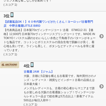
ジェンヌ風な着こなしがお勧めです！
( スコア 1)
3位
【試着返品OK！】６０年代製ワンピがたくさん！ヨーロッパ古着専門
店 中野古着屋LITTLE BIRD
【代表商品名】日本製70sヴィンテージコート:古着 07MG12-31 【価
格】12,600円 日本製70sヴィンテージスプリングコートです。MADE IN
TOKYO！パステル調のかわいらしい水色と千鳥格子のパターンがキュー
トな逸品です。コットンとポリエステルの混合生地で肌触りが良く、着
心地も良いです。ラインも美しく、ボタンなどディティールも非常に凝
っています。
( スコア 1)
4位
古着屋 JAM 【ジャム】
大阪、京都に5店舗を構える古着屋です。海外買付けのメ
ンズ・レディース・雑貨などインポート古着の品揃えは
日本最大級！
メンズもレディースも、古着の初心者からマニアまで誰
もが楽しめる大阪の古着通販ショップ！ヴィンテージか
らレギュラー品まで総在庫は5万点以上！新着アイテム
500点が毎日入荷中！
( スコア 1)