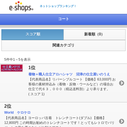
ネットショップランキング！
コート
スコア順
新着順（0）
関連カテゴリ
5件中1～5を表示
1位
着物＋職人仕立アロハシャツ 沼津の仕立屋いのうえ
【代表商品名】リバーシブルコート 【価格】63,000円 お
客様の素材持込み（着物・反物・ウールなど）の場合お
仕立て代６３，０００（税込送料別）より承ります。
( スコア 1)
2位
World ケロケロ
【代表商品名】ヨーロッパ古着 トレンチコート(ダブル) 【価格】
12,800円 この時期お勧めのトレンチコートです！とってもレトロでパリ