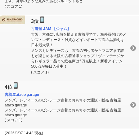
ます。舟形のような丸みのあるシルエットもと
( スコア 1)
3位
古着屋 JAM 【ジャム】
大阪、京都に5店舗を構える古着屋です。海外買付けのメ
ンズ・レディース・雑貨などインポート古着の品揃えは
日本最大級！
メンズもレディースも、古着の初心者からマニアまで誰
もが楽しめる大阪の古着通販ショップ！ヴィンテージか
らレギュラー品まで総在庫は5万点以上！新着アイテム
500点が毎日入荷中！
( スコア 1)
4位
古着屋ataco garage
メンズ、レディースのビンテージ古着とおもちゃの通販・販売 古着屋
ataco garage
メンズ、レディースのビンテージ古着とおもちゃの通販・販売 古着屋
ataco garage
( スコア 1)
(2026/8/07 14:43 現在)